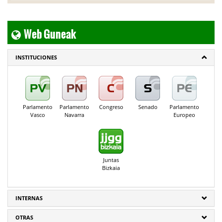
Web Guneak
INSTITUCIONES
Parlamento
Parlamento
Congreso
Senado
Parlamento
Vasco
Navarra
Europeo
Juntas
Bizkaia
INTERNAS
OTRAS