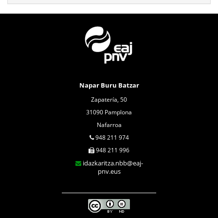
Napar Buru Batzar
Zapatería, 50
31090 Pamplona
Nafarroa
948 211 974
948 211 996
idazkaritza.nbb@eaj-
pnv.eus