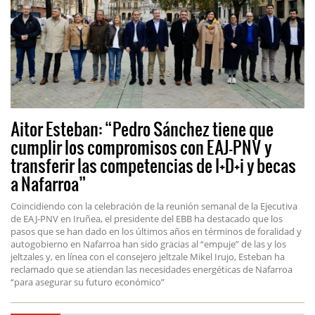
Aitor Esteban: “Pedro Sánchez tiene que
cumplir los compromisos con EAJ-PNV y
transferir las competencias de I+D+i y becas
a Nafarroa”
Coincidiendo con la celebración de la reunión semanal de la Ejecutiva
de EAJ-PNV en Iruñea, el presidente del EBB ha destacado que los
pasos que se han dado en los últimos años en términos de foralidad y
autogobierno en Nafarroa han sido gracias al “empuje” de las y los
jeltzales y, en línea con el consejero jeltzale Mikel Irujo, Esteban ha
reclamado que se atiendan las necesidades energéticas de Nafarroa
“para asegurar su futuro económico”