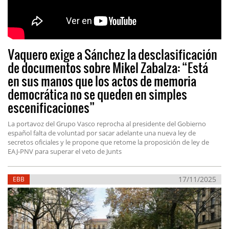
Vaquero exige a Sánchez la desclasificación
de documentos sobre Mikel Zabalza: “Está
en sus manos que los actos de memoria
democrática no se queden en simples
escenificaciones”
La portavoz del Grupo Vasco reprocha al presidente del Gobierno
español falta de voluntad por sacar adelante una nueva ley de
secretos oficiales y le propone que retome la proposición de ley de
EAJ-PNV para superar el veto de Junts
17/11/2025
EBB