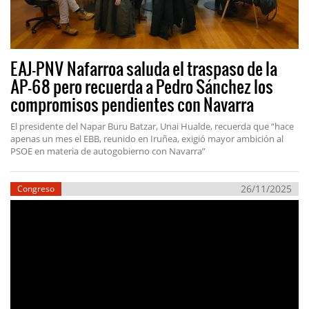
EAJ-PNV Nafarroa saluda el traspaso de la
AP-68 pero recuerda a Pedro Sánchez los
compromisos pendientes con Navarra
El presidente del Napar Buru Batzar, Unai Hualde, recuerda que “hace
apenas un mes el EBB, reunido en Iruñea, exigió mayor ambición al
PSOE en materia de autogobierno con Navarra”
26/11/2025
Congreso