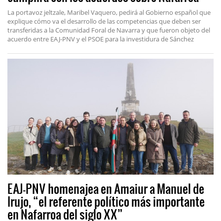
La portavoz jeltzale, Maribel Vaquero, pedirá al Gobierno español que
explique cómo va el desarrollo de las competencias que deben ser
transferidas a la Comunidad Foral de Navarra y que fueron objeto del
acuerdo entre EAJ-PNV y el PSOE para la investidura de Sánchez
EAJ-PNV homenajea en Amaiur a Manuel de
Irujo, “el referente político más importante
en Nafarroa del siglo XX”