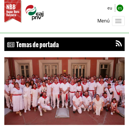
eu
es
Menú
Temas de portada