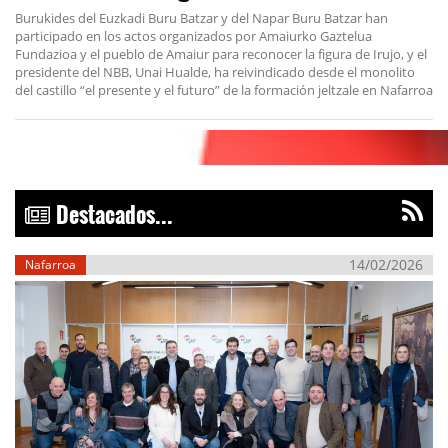
Burukides del Euzkadi Buru Batzar y del Napar Buru Batzar han
participado en los actos organizados por Amaiurko Gaztelua
Fundazioa y el pueblo de Amaiur para reconocer la figura de Irujo, y el
presidente del NBB, Unai Hualde, ha reivindicado desde el monolito
del castillo “el presente y el futuro” de la formación jeltzale en Nafarroa
Destacados...
14/02/2026
Nafarroa