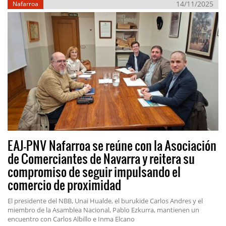
14/11/2025
Nafarroa
EAJ-PNV Nafarroa se reúne con la Asociación
de Comerciantes de Navarra y reitera su
compromiso de seguir impulsando el
comercio de proximidad
El presidente del NBB, Unai Hualde, el burukide Carlos Andres y el
miembro de la Asamblea Nacional, Pablo Ezkurra, mantienen un
encuentro con Carlos Albillo e Inma Elcano