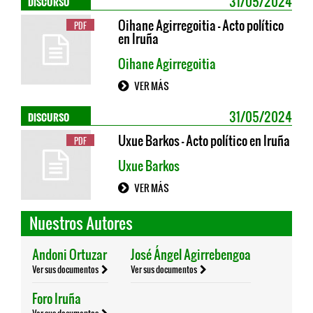
31/05/2024
Oihane Agirregoitia - Acto político
PDF
en Iruña
Oihane Agirregoitia
VER MÁS
DISCURSO
31/05/2024
Uxue Barkos - Acto político en Iruña
PDF
Uxue Barkos
VER MÁS
Nuestros Autores
Andoni Ortuzar
José Ángel Agirrebengoa
Ver sus documentos
Ver sus documentos
Foro Iruña