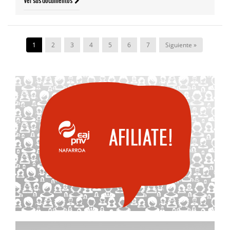
Ver sus documentos
1
2
3
4
5
6
7
Siguiente »