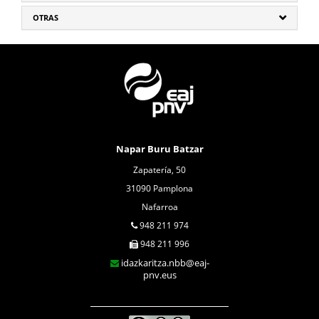
OTRAS
Napar Buru Batzar
Zapatería, 50
31090 Pamplona
Nafarroa
948 211 974
948 211 996
idazkaritza.nbb@eaj-
pnv.eus