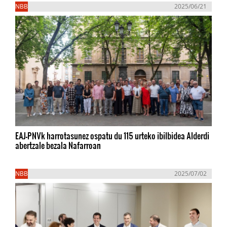
NBB
2025/06/21
EAJ-PNVk harrotasunez ospatu du 115 urteko ibilbidea Alderdi
abertzale bezala Nafarroan
NBB
2025/07/02