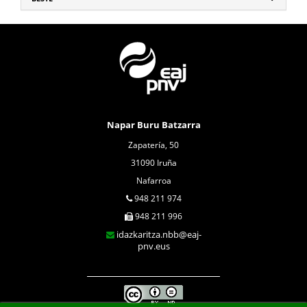
Napar Buru Batzarra
Zapatería, 50
31090 Iruña
Nafarroa
948 211 974
948 211 996
idazkaritza.nbb@eaj-
pnv.eus