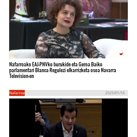
Nafarroako EAJ-PNVko burukide eta Geroa Baiko
parlamentari Blanca Regulezi elkarrizketa osoa Navarra
Television-en
Nafarroa
2025/01/16