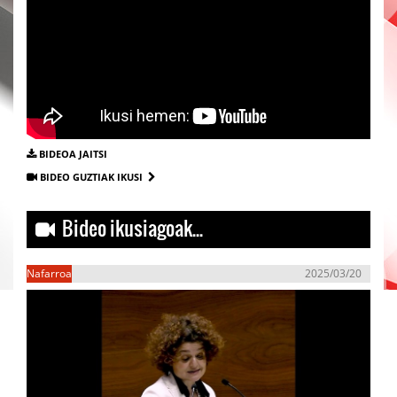
BIDEOA JAITSI
BIDEO GUZTIAK IKUSI
Bideo ikusiagoak...
Nafarroa
2025/03/20