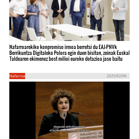
Nafarroarekiko konpromiso irmoa berretsi du EAJ-PNVk
Berrikuntza Digitaleko Polora egin duen bisitan, zeinak Euskal
Taldearen ekimenez bost milioi euroko dotazioa jaso baitu
Nafarroa
2025/02/06