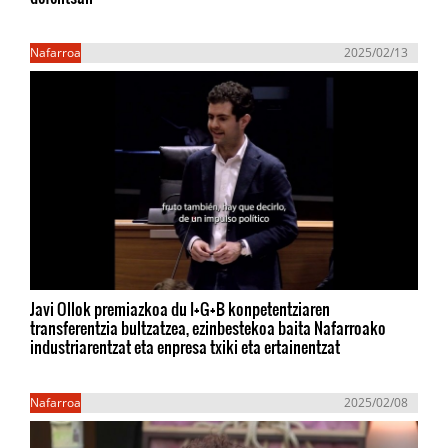
Nafarroa
2025/02/13
Javi Ollok premiazkoa du I+G+B konpetentziaren
transferentzia bultzatzea, ezinbestekoa baita Nafarroako
industriarentzat eta enpresa txiki eta ertainentzat
Nafarroa
2025/02/08