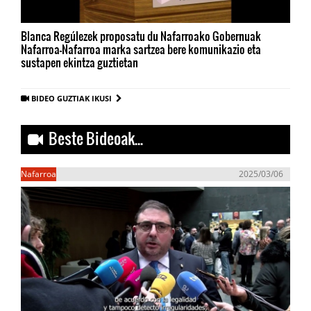
Blanca Regúlezek proposatu du Nafarroako Gobernuak
Nafarroa-Nafarroa marka sartzea bere komunikazio eta
sustapen ekintza guztietan
BIDEO GUZTIAK IKUSI
Beste Bideoak...
Nafarroa
2025/03/06