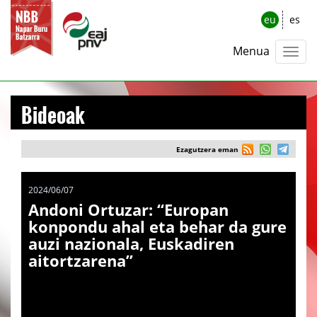
eu
es
Menua
Bideoak
Ezagutzera eman
2024/06/07
Andoni Ortuzar: “Europan
konpondu ahal eta behar da gure
auzi nazionala, Euskadiren
aitortzarena”