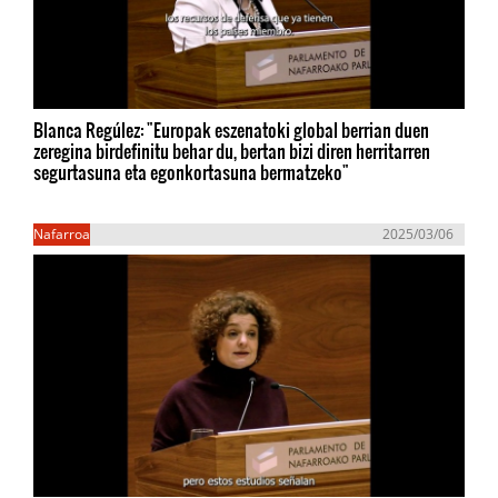
Blanca Regúlez: "Europak eszenatoki global berrian duen
zeregina birdefinitu behar du, bertan bizi diren herritarren
segurtasuna eta egonkortasuna bermatzeko"
Nafarroa
2025/03/06