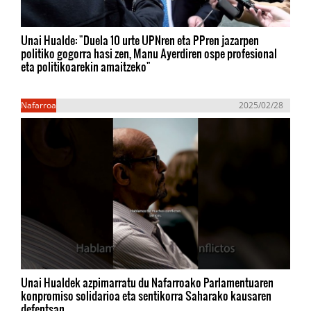
Unai Hualde: "Duela 10 urte UPNren eta PPren jazarpen
politiko gogorra hasi zen, Manu Ayerdiren ospe profesional
eta politikoarekin amaitzeko"
Nafarroa
2025/02/28
Unai Hualdek azpimarratu du Nafarroako Parlamentuaren
konpromiso solidarioa eta sentikorra Saharako kausaren
defentsan