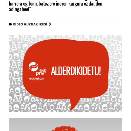
harrera egitean, batez ere inoren kargura ez dauden
adingabeei"
BIDEO GUZTIAK IKUSI