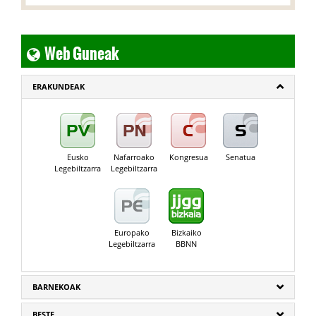
Web Guneak
ERAKUNDEAK
Eusko
Nafarroako
Kongresua
Senatua
Legebiltzarra
Legebiltzarra
Europako
Bizkaiko
Legebiltzarra
BBNN
BARNEKOAK
BESTE