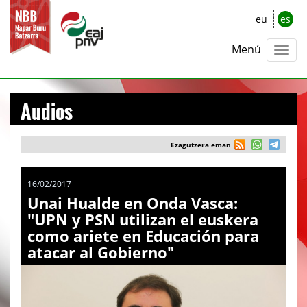
eu
es
Menú
Audios
Ezagutzera eman
16/02/2017
Unai Hualde en Onda Vasca:
"UPN y PSN utilizan el euskera
como ariete en Educación para
atacar al Gobierno"