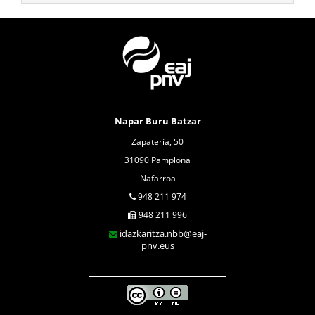
Napar Buru Batzar
Zapatería, 50
31090 Pamplona
Nafarroa
948 211 974
948 211 996
idazkaritza.nbb@eaj-
pnv.eus