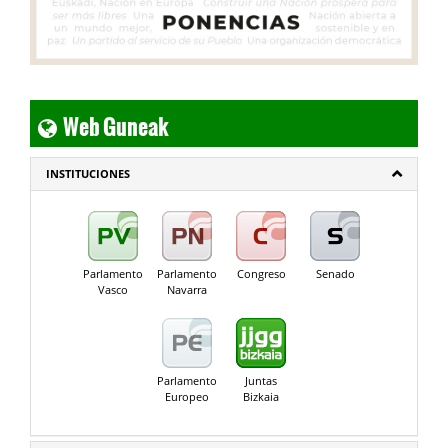
Web Guneak
INSTITUCIONES
Parlamento
Parlamento
Congreso
Senado
Vasco
Navarra
Parlamento
Juntas
Europeo
Bizkaia