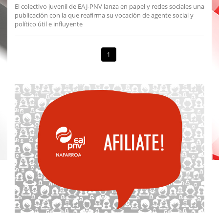
El colectivo juvenil de EAJ-PNV lanza en papel y redes sociales una
publicación con la que reafirma su vocación de agente social y
político útil e influyente
1