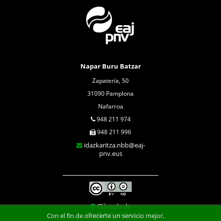
Napar Buru Batzar
Zapatería, 50
31090 Pamplona
Nafarroa
948 211 974
948 211 996
idazkaritza.nbb@eaj-
pnv.eus
Cláusula de
Confidencialidad
Con el fin de ofrecerte un servicio mejor,