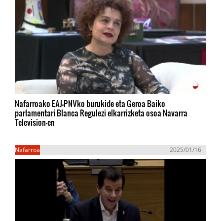
Nafarroako EAJ-PNVko burukide eta Geroa Baiko
parlamentari Blanca Regulezi elkarrizketa osoa Navarra
Television-en
Nafarroa
2025/01/16