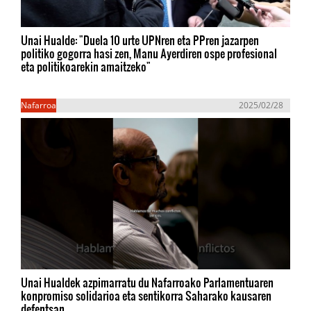
Unai Hualde: "Duela 10 urte UPNren eta PPren jazarpen
politiko gogorra hasi zen, Manu Ayerdiren ospe profesional
eta politikoarekin amaitzeko"
Nafarroa
2025/02/28
Unai Hualdek azpimarratu du Nafarroako Parlamentuaren
konpromiso solidarioa eta sentikorra Saharako kausaren
defentsan