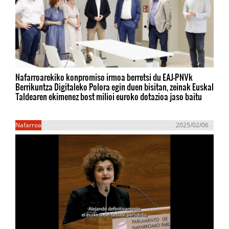
Nafarroarekiko konpromiso irmoa berretsi du EAJ-PNVk
Berrikuntza Digitaleko Polora egin duen bisitan, zeinak Euskal
Taldearen ekimenez bost milioi euroko dotazioa jaso baitu
Nafarroa
2025/02/06