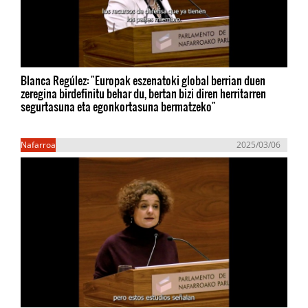
Blanca Regúlez: "Europak eszenatoki global berrian duen
zeregina birdefinitu behar du, bertan bizi diren herritarren
segurtasuna eta egonkortasuna bermatzeko"
Nafarroa
2025/03/06