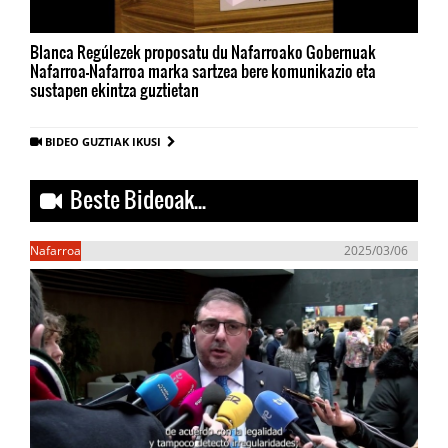
Blanca Regúlezek proposatu du Nafarroako Gobernuak
Nafarroa-Nafarroa marka sartzea bere komunikazio eta
sustapen ekintza guztietan
BIDEO GUZTIAK IKUSI
Beste Bideoak...
Nafarroa
2025/03/06