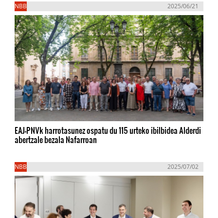
NBB
2025/06/21
EAJ-PNVk harrotasunez ospatu du 115 urteko ibilbidea Alderdi
abertzale bezala Nafarroan
NBB
2025/07/02