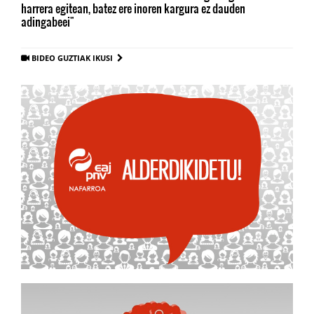
harrera egitean, batez ere inoren kargura ez dauden
adingabeei"
BIDEO GUZTIAK IKUSI