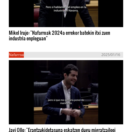
Mikel Irujo: "Nafarroak 2024a errekor batekin itxi zuen
industria enpleguan"
Nafarroa
2025/01/16
Javi Ollo: "Erantzukidetasuna eskatzen dugu migratzaileei