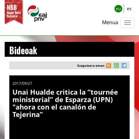
eu
es
Menua
Bideoak
Ezagutzera eman
2017/09/27
Unai Hualde critica la “tournée
ministerial” de Esparza (UPN)
"ahora con el canalón de
Tejerina”