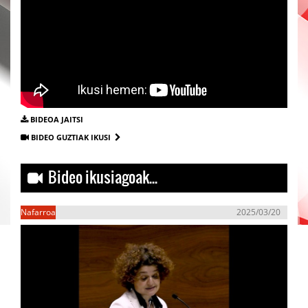
BIDEOA JAITSI
BIDEO GUZTIAK IKUSI
Bideo ikusiagoak...
Nafarroa
2025/03/20