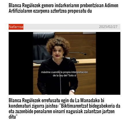
Blanca Regúlezek genero indarkeriaren prebentzioan Adimen
Artifizialaren ezarpena aztertzea proposatu du
Nafarroa
2025/02/27
Blanca Regúlezek errefusatu egin du La Manadako bi
kondenaturi zigorra jaistea: "Biktimarentzat bidegabekeria da
eta zuzenbide penalaren oinarri nagusiak zalantzan jartzen
ditu"