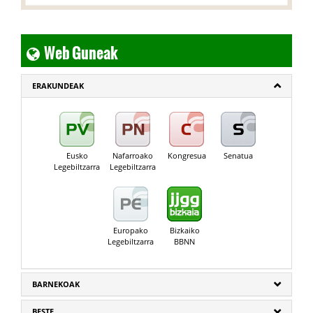
Web Guneak
ERAKUNDEAK
Eusko
Nafarroako
Kongresua
Senatua
Legebiltzarra
Legebiltzarra
Europako
Bizkaiko
Legebiltzarra
BBNN
BARNEKOAK
BESTE