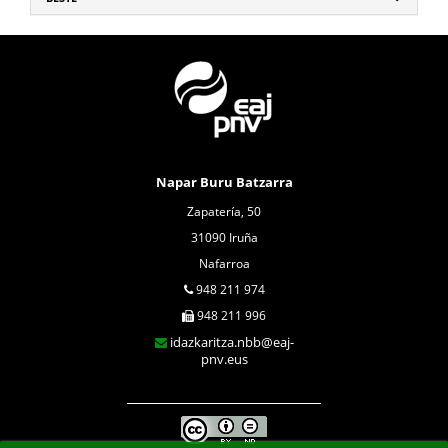
Napar Buru Batzarra
Zapatería, 50
31090 Iruña
Nafarroa
948 211 974
948 211 996
idazkaritza.nbb@eaj-
pnv.eus