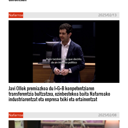
Nafarroa
2025/02/13
Javi Ollok premiazkoa du I+G+B konpetentziaren
transferentzia bultzatzea, ezinbestekoa baita Nafarroako
industriarentzat eta enpresa txiki eta ertainentzat
Nafarroa
2025/02/08