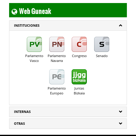
Web Guneak
INSTITUCIONES
Parlamento
Parlamento
Congreso
Senado
Vasco
Navarra
Parlamento
Juntas
Europeo
Bizkaia
INTERNAS
OTRAS