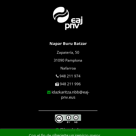
Napar Buru Batzar
Zapatería, 50
31090 Pamplona
Nafarroa
948 211 974
948 211 996
idazkaritza.nbb@eaj-
pnv.eus
Cláusula de
Confidencialidad
Con el fin de ofrecerte un servicio mejor,