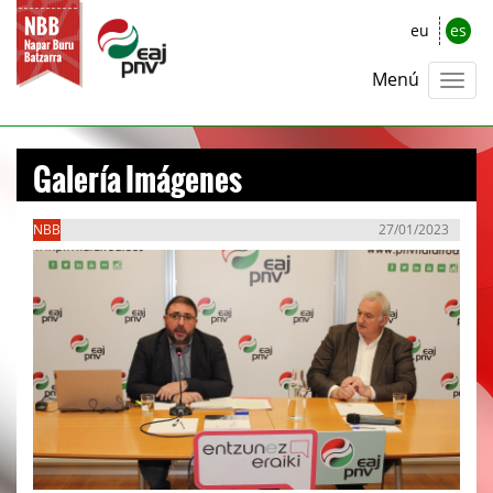
eu
es
Menú
Galería Imágenes
NBB
27/01/2023