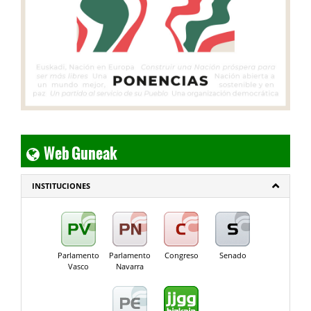
Web Guneak
INSTITUCIONES
Parlamento
Parlamento
Congreso
Senado
Vasco
Navarra