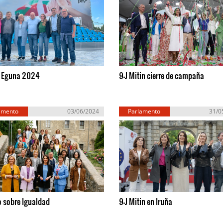
i Eguna 2024
9-J Mitin cierre de campaña
amento
03/06/2024
Parlamento
31/0
ropeo
Europeo
o sobre Igualdad
9-J Mitin en Iruña