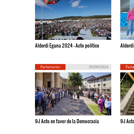
Alderdi Eguna 2024 - Acto político
Alderd
Parlamento
05/06/2024
Parl
Europeo
Eu
9-J Acto en favor de la Democracia
9-J Act