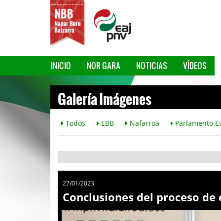
INICIO
NOR GARA
NOTICIAS
VÍDEOS
Galería Imágenes
Todos
EBB
Nafarroa
Parlamento E
27/01/2023
Conclusiones del proceso de e