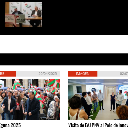
EBB
20/04/2025
IMAGEN
02/0
 Eguna 2025
Visita de EAJ-PNV al Polo de Inno