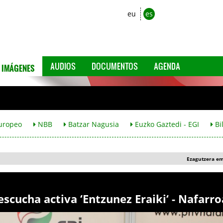
eu
es
IMÁGENES
AUDIOS
DOCUMENTOS
AGENDA
uropeo
NBB
Batzar Nagusia
Euzko Gaztedi - EGI
Bi
Ezagutzera e
scucha activa ‘Entzunez Eraiki‘ - Nafarro