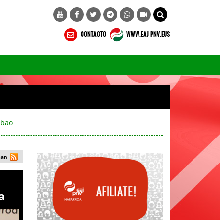
CONTACTO
WWW.EAJ-PNV.EUS
lbao
man
a