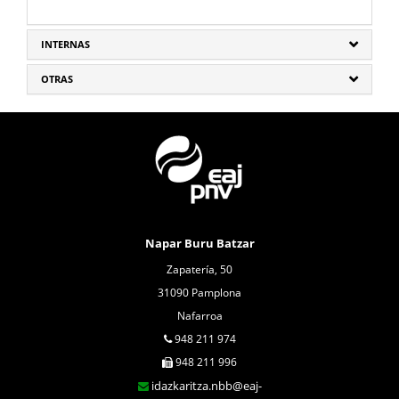
INTERNAS
OTRAS
Napar Buru Batzar
Zapatería, 50
31090 Pamplona
Nafarroa
948 211 974
948 211 996
idazkaritza.nbb@eaj-