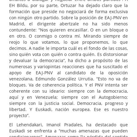
EH Bildu, por su parte, Ortuzar ha dejado claro que la
formación que preside no negociará de forma exclusiva
con ningún otro partido. Sobre la posición de EAJ-PNV en
Madrid, el dirigente abertzale no ha sido menos
contundente: “Nos quieren encasillar. O en un bloque o
en otro. O conmigo o contra mí. Mirando siempre de
reojo lo que votamos, lo que proponemos, lo que
decimos. A nadie le importa cuál es el fondo de las cosas,
sino quién vota con quién o contra quién. Es distorsionar
y devaluar la democracia”, ha dicho a propósito de las
numerosas y variopintas reacciones que ha suscitado el
apoyo de EAJ-PNV al candidato de la oposición
venezolana, Edmundo González Urrutia. “Esto no va de
bloques. Va de coherencia política. Y el PNV intenta ser
coherente con su ideario: siempre con la democracia,
aquí y en Venezuela; siempre con el Autogobierno;
siempre con la justicia social. Democracia, progreso y
libertad. Y Euskadi, nación europea. Ese es nuestro
proyecto”.
El Lehendakari, Imanol Pradales, ha destacado que
Euskadi se enfrenta a “muchas amenazas que pueden
condicionarnos”. Amenazas como “la pérdida del sentido