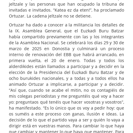
jeltzale y las personas que han ocupado la tribuna de
invitadas e invitados. “Katea ez da eten!”, ha proclamado
Ortuzar. La cadena jeltzale no se detiene.
Ortuzar ha dado a conocer a la militancia los detalles de
la IX. Asamblea General, que el Euzkadi Buru Batzar
había compartido previamente con las y los integrantes
de la Asamblea Nacional. Se celebrará los días 29 y 30 de
marzo de 2025 en Donostia y culminará un proceso
interno de renovación del EBB que habrá arrancado, en
primera vuelta, el 20 de enero. Todas y todos los
alderdikides están llamados a participar y a decidir en la
elección de la Presidencia del Euzkadi Buru Batzar y de
ocho burukides nacionales, y a todas y a todos ellos ha
animado Ortuzar a implicarse, a participar y a decidir.
“Así que, cuando se acabe el mitin, no os contagiéis de
mis colegas periodistas y me preguntéis qué voy a hacer
yo: preguntaos qué tenéis que hacer vosotras y vosotros”,
ha manifestado. “Es lo único que os voy a pedir hoy: que
os suméis a este proceso con ganas, ilusión e ideas. La
decisión de lo que el partido vaya a ser y quién lo vaya a
dirigir está en vuestras manos. Para cambiar lo que haya
que cambiar y mantener lo que haya que mantener. Para