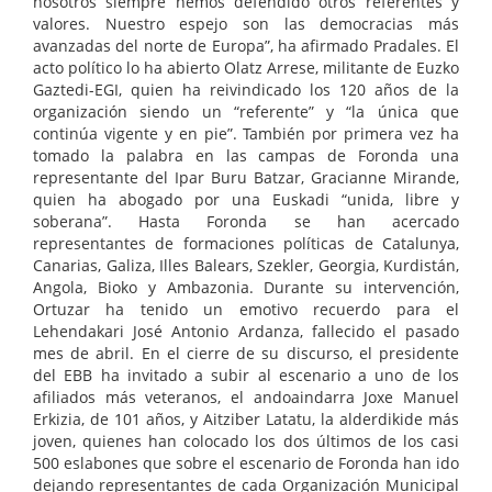
nosotros siempre hemos defendido otros referentes y
valores. Nuestro espejo son las democracias más
avanzadas del norte de Europa”, ha afirmado Pradales. El
acto político lo ha abierto Olatz Arrese, militante de Euzko
Gaztedi-EGI, quien ha reivindicado los 120 años de la
organización siendo un “referente” y “la única que
continúa vigente y en pie”. También por primera vez ha
tomado la palabra en las campas de Foronda una
representante del Ipar Buru Batzar, Gracianne Mirande,
quien ha abogado por una Euskadi “unida, libre y
soberana”. Hasta Foronda se han acercado
representantes de formaciones políticas de Catalunya,
Canarias, Galiza, Illes Balears, Szekler, Georgia, Kurdistán,
Angola, Bioko y Ambazonia. Durante su intervención,
Ortuzar ha tenido un emotivo recuerdo para el
Lehendakari José Antonio Ardanza, fallecido el pasado
mes de abril. En el cierre de su discurso, el presidente
del EBB ha invitado a subir al escenario a uno de los
afiliados más veteranos, el andoaindarra Joxe Manuel
Erkizia, de 101 años, y Aitziber Latatu, la alderdikide más
joven, quienes han colocado los dos últimos de los casi
500 eslabones que sobre el escenario de Foronda han ido
dejando representantes de cada Organización Municipal