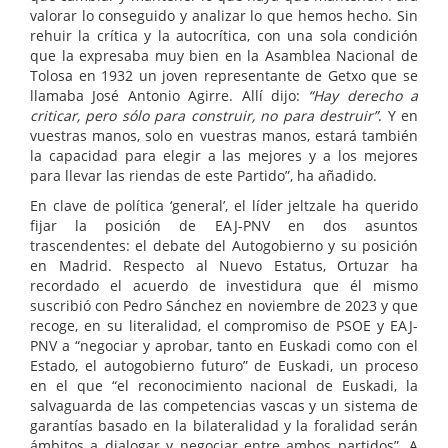
valorar lo conseguido y analizar lo que hemos hecho. Sin
rehuir la crítica y la autocrítica, con una sola condición
que la expresaba muy bien en la Asamblea Nacional de
Tolosa en 1932 un joven representante de Getxo que se
llamaba José Antonio Agirre. Allí dijo:
“Hay derecho a
criticar, pero sólo para construir, no para destruir”
. Y en
vuestras manos, solo en vuestras manos, estará también
la capacidad para elegir a las mejores y a los mejores
para llevar las riendas de este Partido”, ha añadido.
En clave de política ‘general’, el líder jeltzale ha querido
fijar la posición de EAJ-PNV en dos asuntos
trascendentes: el debate del Autogobierno y su posición
en Madrid. Respecto al Nuevo Estatus, Ortuzar ha
recordado el acuerdo de investidura que él mismo
suscribió con Pedro Sánchez en noviembre de 2023 y que
recoge, en su literalidad, el compromiso de PSOE y EAJ-
PNV a “negociar y aprobar, tanto en Euskadi como con el
Estado, el autogobierno futuro” de Euskadi, un proceso
en el que “el reconocimiento nacional de Euskadi, la
salvaguarda de las competencias vascas y un sistema de
garantías basado en la bilateralidad y la foralidad serán
ámbitos a dialogar y negociar entre ambos partidos”. A