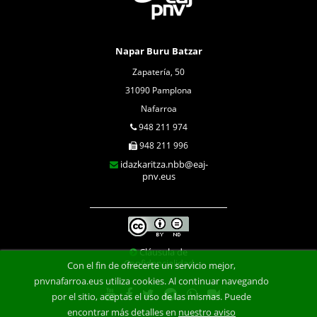
Napar Buru Batzar
Zapatería, 50
31090 Pamplona
Nafarroa
948 211 974
948 211 996
idazkaritza.nbb@eaj-
pnv.eus
Cláusula de
Confidencialidad
Con el fin de ofrecerte un servicio mejor,
pnvnafarroa.eus utiliza cookies. Al continuar navegando
por el sitio, aceptas el uso de las mismas. Puede
encontrar más detalles en
nuestro aviso