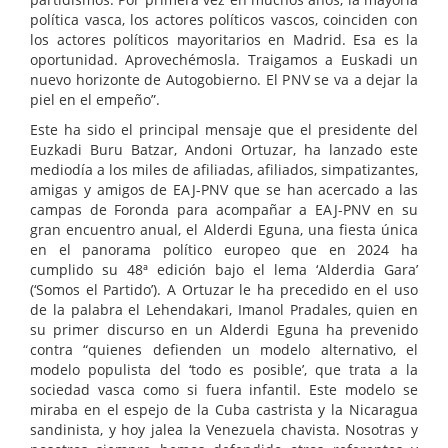
política vasca, los actores políticos vascos, coinciden con
los actores políticos mayoritarios en Madrid. Esa es la
oportunidad. Aprovechémosla. Traigamos a Euskadi un
nuevo horizonte de Autogobierno. El PNV se va a dejar la
piel en el empeño”.
Este ha sido el principal mensaje que el presidente del
Euzkadi Buru Batzar, Andoni Ortuzar, ha lanzado este
mediodía a los miles de afiliadas, afiliados, simpatizantes,
amigas y amigos de EAJ-PNV que se han acercado a las
campas de Foronda para acompañar a EAJ-PNV en su
gran encuentro anual, el Alderdi Eguna, una fiesta única
en el panorama político europeo que en 2024 ha
cumplido su 48ª edición bajo el lema ‘Alderdia Gara’
(‘Somos el Partido’). A Ortuzar le ha precedido en el uso
de la palabra el Lehendakari, Imanol Pradales, quien en
su primer discurso en un Alderdi Eguna ha prevenido
contra “quienes defienden un modelo alternativo, el
modelo populista del ‘todo es posible’, que trata a la
sociedad vasca como si fuera infantil. Este modelo se
miraba en el espejo de la Cuba castrista y la Nicaragua
sandinista, y hoy jalea la Venezuela chavista. Nosotras y