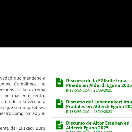
ravedad que mantiene a
Discurso de la EGIkide Iraia
iamos. Cumplimos, no
PInedo en Alderdi Eguna 2025
ercanos a la extrema
INTERVENCIóN - 28/09/2025
usión: más en el centro
z, en decir la verdad a
Discurso del Lehendakari Ima
Pradales en Alderdi Eguna 20
las que son imposibles.
INTERVENCIóN - 28/09/2025
nuestro compromiso y lo
Discurso de Aitor Esteban en
Alderdi Eguna 2025
dente del Euzkadi Buru