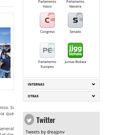
Parlamento
Parlamento
Vasco
Navarra
Congreso
Senado
Parlamento
Juntas Bizkaia
Europeo
INTERNAS
OTRAS
iso. Si
bía que
Twitter
General
Tweets by @eajpnv
tatutos