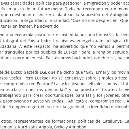
nuevas capacidades políticas para gestionar la migración y poder ac
aís en busca de un futuro mejor. Todo, ha recordado, en un mom
que cuestionan el euskera, plantean la supresión del Autogobie
educación, la seguridad o la sanidad. “Que no nos desprecien. Que
tener en frente”, ha advertido.
on una economía vasca fuerte sostenida por una industria, la cienc
 integral del País a todos los niveles: energética, tecnológica, cli
iudadana. A este respecto, ha advertido que “no vamos a permit
r tranquilos por los pueblos de Euskadi” para, a renglón seguido,
onfianza porque en este País estamos haciendo los deberes”, ha co
tante de Euzko Gaztedi-EGI, que ha dicho que "GKS, Ernai y los movi
rsos vacíos. Pero Euskadi no se construye sobre simples gritos
 compromiso con Euskadi! Las y los jóvenes jeltzales somos el fut
emos claras nuestras demandas” y ha puesto el foco en la vi
trabajando para crear oportunidades para las y los jóvenes, ofr
, promoviendo nuevas viviendas... Ahí está el compromiso real”.
ido el empleo digno, el euskera, la igualdad, la identidad nacional 
tros, representantes de formaciones políticas de Catalunya, Ca
, Alemania, Kurdistán, Angola, Bioko y Annobón.