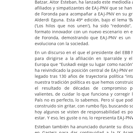
Batzar, Aitor Esteban, ha lanzado este mediodía a
afiliados y simpatizantes de EAJ-PNV que se han
de Foronda para acompañar a EAJ-PNV en su gra
Alderdi Eguna. Esta 49ª edición, bajo el lema 'B
('Los hilos que nos unen'), ha sido “redondo”
formato innovador con un nuevo escenario en e
de Foronda, demostrando que EAJ-PNV es un 
evoluciona con la sociedad.
En un discurso en el que el presidente del EBB 
para dirigirse a la afiliación en Iparralde y e
Europa que “Euskadi exige su lugar como nación”
ha reivindicado la posición central de EAJ-PNV en 
legado tras 130 años de trayectoria política “int
nuestra tradición política es que hemos construid
el resultado de décadas de compromiso pol
valientes, de cuidar lo que funciona y corregir
País no es perfecto, lo sabemos. Pero sí que p
construido sin gritar, con rumbo fijo, buscando 
hoy algunos se visten de responsabilidad es p
estar. Y eso, les guste o no, lo representa EAJ-PNV
Esteban también ha anunciado durante su discu
en Gasteiz para dar continuidad a la IX Asam