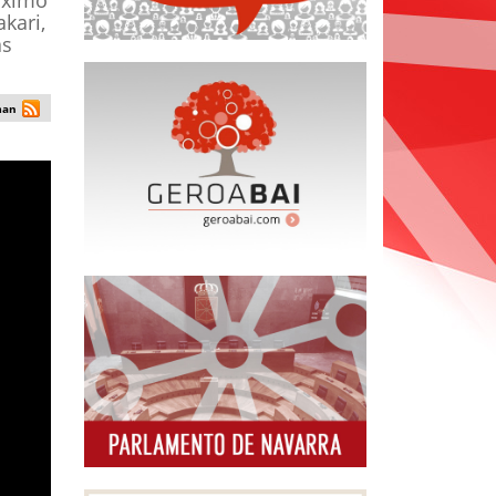
óximo
kari,
as
man