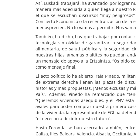
Así, Euskadi trabajará, ha avanzado, por lograr 
manera más adecuada a quien llega a nuestro P
el que se escuchan discursos “muy peligrosos” 
Concierto Económico o la recentralización de la 
menosprecien. No lo vamos a permitir. Nos van a 
También, ha dicho, hay que trabajar por contar c
tecnología sin olvidar de garantizar la seguridad
alimentaria, de salud pública y la seguridad c
nuestras hijas, amamas o aitites no puedan anda
un mensaje de apoyo a la Ertzaintza. “Os pido c
como mensaje final.
El acto político lo ha abierto Iraia Pinedo, mili
de extrema derecha llenan las plazas de discu
historias y más propuestas. ¡Menos excusas y más
País”. Además, Pinedo ha remarcado que “ten
“Queremos viviendas asequibles, y el PNV está 
avales para poder comprar nuestra primera casa
de la vivienda, la representante de EGI ha defend
“el derecho a decidir nuestro futuro”.
Hasta Foronda se han acercado también, entre o
Galiza, Illes Balears, Valencia, Alsacia, Occitania