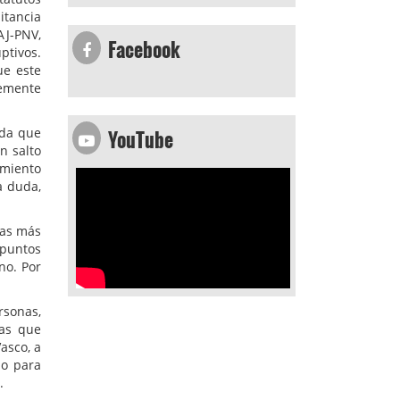
itancia
Facebook
AJ-PNV,
ptivos.
ue este
lemente
YouTube
ada que
n salto
imiento
a duda,
nas más
 puntos
no. Por
rsonas,
mas que
asco, a
do para
.