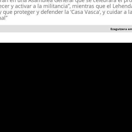
arán en una Asamblea General que se celebrará el pr
cer y activar a la militancia”, mientras que el Lehenda
que proteger y defender la ‘Casa Vasca‘, y cuidar a l
al”
Ezagutzera e