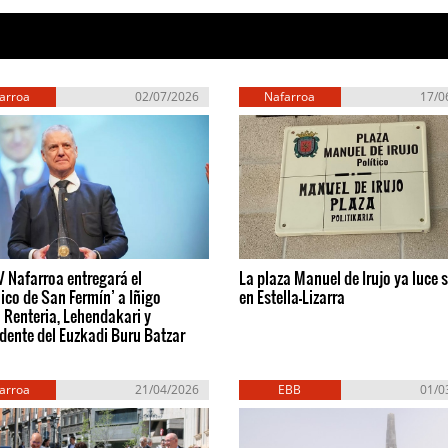
arroa
02/07/2026
Nafarroa
17/0
 Nafarroa entregará el
La plaza Manuel de Irujo ya luce 
ico de San Fermín’ a Iñigo
en Estella-Lizarra
 Renteria, Lehendakari y
dente del Euzkadi Buru Batzar
arroa
21/04/2026
EBB
01/0