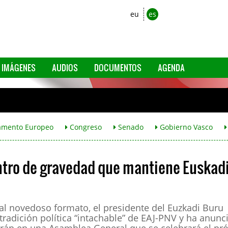
eu
es
IMÁGENES
AUDIOS
DOCUMENTOS
AGENDA
amento Europeo
Congreso
Senado
Gobierno Vasco
ntro de gravedad que mantiene Euskad
al novedoso formato, el presidente del Euzkadi Buru
tradición política “intachable” de EAJ-PNV y ha anunc