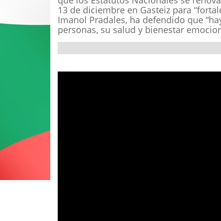
que los Estatutos Nacionales se renov
13 de diciembre en Gasteiz para “fortale
Imanol Pradales, ha defendido que “hay 
personas, su salud y bienestar emocion