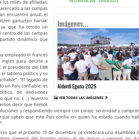
INTERVENCIóN - 28/09/2025
 los miles de afiliadas,
 acercado a las campas
n encuentro anual, el
Imágenes...
atzen gaituzten hariak'
, ya que ha tenido un
l centro de las campas
partido dinámico, que
ha empleado el francés
l inglés para decirle a
, el presidente del EBB
el tablero político y su
achable”: “El legado de
Alderdi Eguna 2025
o un País confiable: es
ítico, de decisiones
VER TODAS LAS IMÁGENES
 lo que no. (…) Nuestro
odemos decir que hemos
soluciones y respondiendo siempre con coraje, serenidad y comprom
orque saben que este País confía en quien ha estado cuando ha
”.
rso que el próximo 13 de diciembre se celebrará una Asamblea 
blea General del frontón Atano III de marzo y renovar los Es