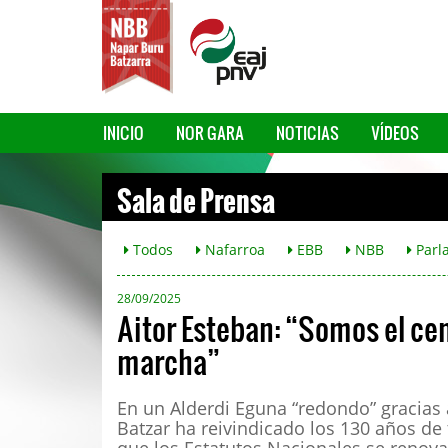
INICIO
NOR GARA
NOTICIAS
VÍDEOS
Sala de Prensa
Todos
Nafarroa
EBB
NBB
Parl
28/09/2025
Aitor Esteban: “Somos el ce
marcha”
En un Alderdi Eguna “redondo” gracias 
Batzar ha reivindicado los 130 años de 