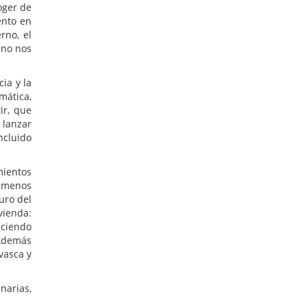
oger de
ento en
rno, el
 no nos
ia y la
mática,
ir, que
 lanzar
ncluido
mientos
: menos
uro del
vienda:
eciendo
 Además
vasca y
narias,