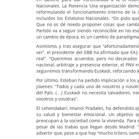
Nacionales. La Ponencia ‘Una organización democ
reformulando el funcionamiento interno de la 
incluidos los Estatutos Nacionales. “Os pido que
Que no os dé miedo proponer cosas que cambi
Partido va a seguir siendo reconocible en los e
un cambio de época, es un cambio de paradigma en
Asimismo, y tras asegurar que “afortunadamente
ver”, el presidente del EBB ha afirmado que EA
real”. “Queremos acuerdos, pero no decorados 
nacional, arbitraje y presencia exterior, el PNV
seguiremos transformando Euskadi, reforzando e
Por último, Esteban ha pedido implicación a los 
jóvenes: “Todos y cada uno de nosotros y nosotr
del País. (…) Euskadi no necesita salvadores, n
vosotros y vosotras”.
El Lehendakari, Imanol Pradales, ha defendido qu
su salud y bienestar emocional. Un objetivo q
preocupan a la sociedad como la vivienda. Para e
pesar de las trabas que llegan desde Madrid.
advertir que, pese a que hay “mucho trilero, va