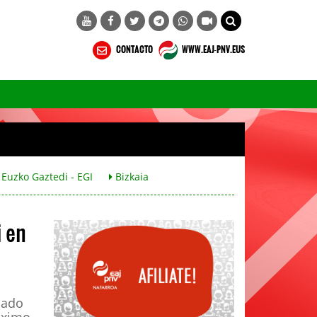
CONTACTO
WWW.EAJ-PNV.EUS
Euzko Gaztedi - EGI
Bizkaia
i en
iado