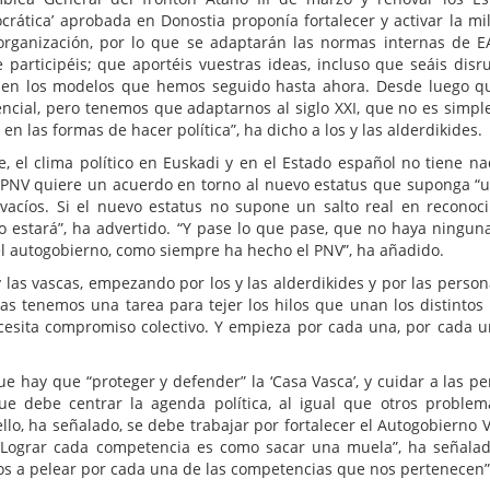
rática’ aprobada en Donostia proponía fortalecer y activar la mil
organización, por lo que se adaptarán las normas internas de E
 participéis; que aportéis vuestras ideas, incluso que seáis disru
en los modelos que hemos seguido hasta ahora. Desde luego q
sencial, pero tenemos que adaptarnos al siglo XXI, que no es simp
 las formas de hacer política”, ha dicho a los y las alderdikides.
, el clima político en Euskadi y en el Estado español no tiene n
J-PNV quiere un acuerdo en torno al nuevo estatus que suponga “u
vacíos. Si el nuevo estatus no supone un salto real en reconoc
 no estará”, ha advertido. “Y pase lo que pase, que no haya ningun
l autogobierno, como siempre ha hecho el PNV”, ha añadido.
y las vascas, empezando por los y las alderdikides y por las perso
as tenemos una tarea para tejer los hilos que unan los distintos
ecesita compromiso colectivo. Y empieza por cada una, por cada u
e hay que “proteger y defender” la ‘Casa Vasca’, y cuidar a las pe
ue debe centrar la agenda política, al igual que otros proble
llo, ha señalado, se debe trabajar por fortalecer el Autogobierno V
 “Lograr cada competencia es como sacar una muela”, ha señala
mos a pelear por cada una de las competencias que nos pertenecen”