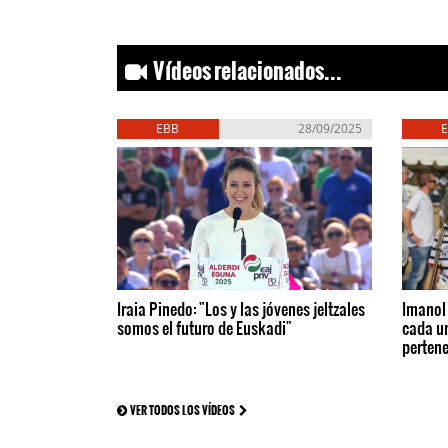
Vídeos relacionados...
EBB
28/09/2025
Iraia Pinedo: "Los y las jóvenes jeltzales
Imanol 
somos el futuro de Euskadi"
cada u
perten
VER TODOS LOS VÍDEOS