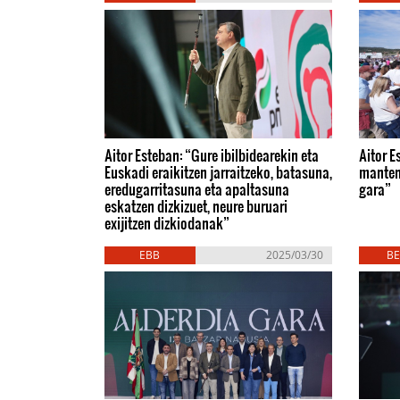
Aitor Esteban: “Gure ibilbidearekin eta
Aitor E
Euskadi eraikitzen jarraitzeko, batasuna,
manten
eredugarritasuna eta apaltasuna
gara”
eskatzen dizkizuet, neure buruari
exijitzen dizkiodanak”
EBB
2025/03/30
BE