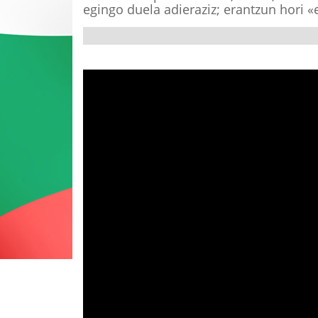
egingo duela adieraziz; erantzun hori «