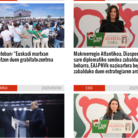
steban: “Euskadi martxan
Makroerregio Atlantikoa, Diaspor
tzen duen grabitate-zentroa
sare diplomatiko sendoa zabaldu
beharra, EAJ-PNVk nazioartera be
zabalduko duen estrategiaren ar
RRIA
2025/03/30
EBB
2025