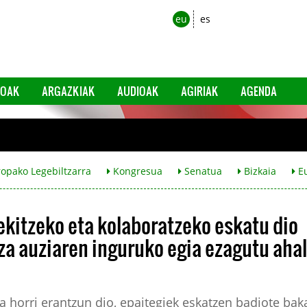
eu
es
EOAK
ARGAZKIAK
AUDIOAK
AGIRIAK
AGENDA
opako Legebiltzarra
Kongresua
Senatua
Bizkaia
Eu
ekitzeko eta kolaboratzeko eskatu dio
za auziaren inguruko egia ezagutu ahal
 horri erantzun dio, epaitegiek eskatzen badiote baka