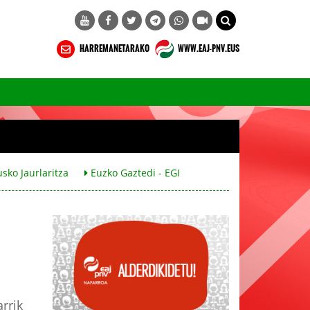
HARREMANETARAKO
WWW.EAJ-PNV.EUS
sko Jaurlaritza
Euzko Gaztedi - EGI
rrik