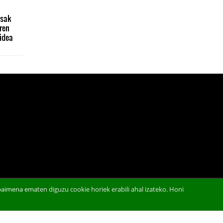
l
esak
ren
idea
aimena ematen diguzu cookie horiek erabili ahal izateko. Honi