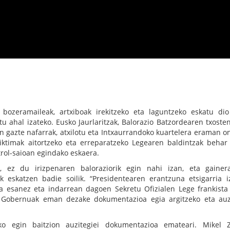
 bozeramaileak, artxiboak irekitzeko eta laguntzeko eskatu di
u ahal izateko. Eusko Jaurlaritzak, Balorazio Batzordearen txoste
n gazte nafarrak, atxilotu eta Intxaurrandoko kuartelera eraman o
biktimak aitortzeko eta erreparatzeko Legearen baldintzak behar
trol-saioan egindako eskaera.
, ez du irizpenaren baloraziorik egin nahi izan, eta gaine
ak eskatzen badie soilik. “Presidentearen erantzuna etsigarria 
 esanez eta indarrean dagoen Sekretu Ofizialen Lege frankista
 Gobernuak eman dezake dokumentazioa egia argitzeko eta auz
ko egin baitzion auzitegiei dokumentazioa emateari. Mikel Z