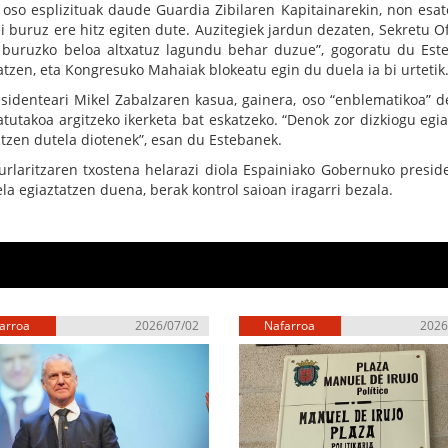
 oso esplizituak daude Guardia Zibilaren Kapitainarekin, non esa
ei buruz ere hitz egiten dute. Auzitegiek jardun dezaten, Sekretu Of
i buruzko beloa altxatuz lagundu behar duzue”, gogoratu du Est
tzen, eta Kongresuko Mahaiak blokeatu egin du duela ia bi urtetik
sidenteari Mikel Zabalzaren kasua, gainera, oso “enblematikoa” de
tutakoa argitzeko ikerketa bat eskatzeko. “Denok zor dizkiogu egia
tzen dutela diotenek”, esan du Estebanek.
urlaritzaren txostena helarazi diola Espainiako Gobernuko preside
la egiaztatzen duena, berak kontrol saioan iragarri bezala.
arroa
2026/07/02
Nafarroa
2026