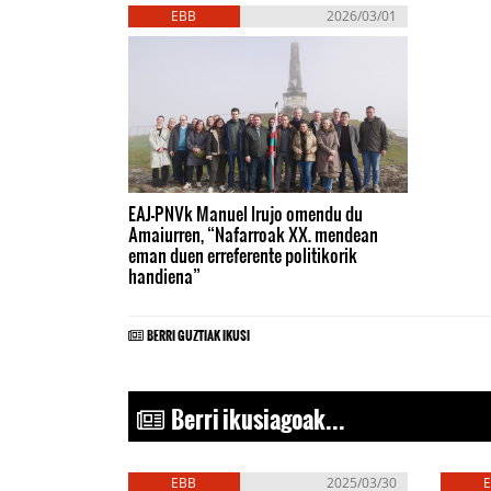
EBB
2026/03/01
EAJ-PNVk Manuel Irujo omendu du
Amaiurren, “Nafarroak XX. mendean
eman duen erreferente politikorik
handiena”
BERRI GUZTIAK IKUSI
Berri ikusiagoak...
EBB
2025/03/30