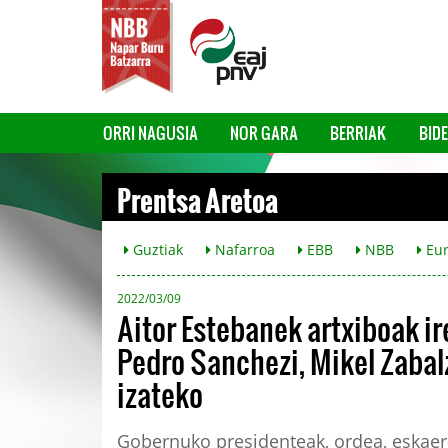
ORRI NAGUSIA
NOR GARA
BERRIAK
BID
Prentsa Aretoa
Guztiak
Nafarroa
EBB
NBB
Eur
2022/03/09
Aitor Estebanek artxiboak ir
Pedro Sanchezi, Mikel Zabal
izateko
Gobernuko presidenteak, ordea, eskaera