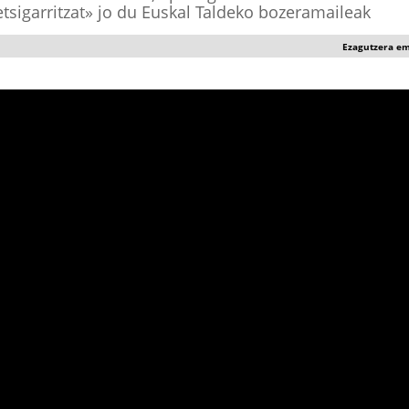
etsigarritzat» jo du Euskal Taldeko bozeramaileak
Ezagutzera e