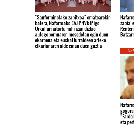
"Sanferminetako zapitxoa" ematearekin
Nafarr
batera, Nafarroako EAJ-PNVk Iñigo
zapia' 
Urkulluri aitortu nahi izan dizkio
Renteri
autogobernuaren mesedetan egin duen
Batzarr
ekarpena eta euskal lurraldeen arteko
elkarlanaren alde eman duen guztia
Naf
Nafarr
gogora
“Fardel
eta per