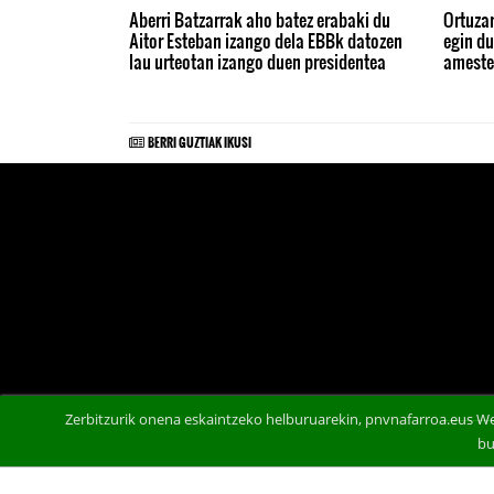
Aberri Batzarrak aho batez erabaki du
Ortuzar
Aitor Esteban izango dela EBBk datozen
egin du
lau urteotan izango duen presidentea
ameste
BERRI GUZTIAK IKUSI
Zerbitzurik onena eskaintzeko helburuarekin, pnvnafarroa.eus We
bu