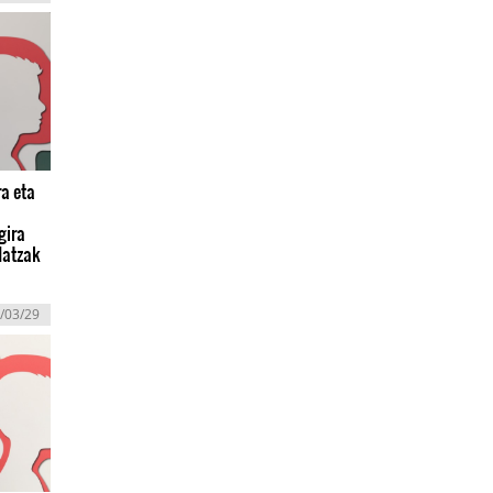
a eta
gira
datzak
/03/29