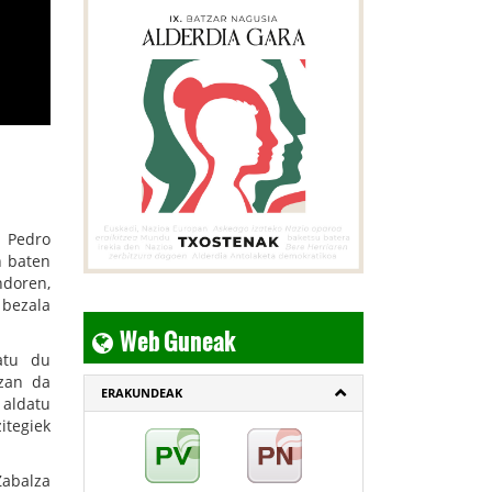
o Pedro
n baten
ndoren,
 bezala
Web Guneak
ratu du
izan da
ERAKUNDEAK
 aldatu
itegiek
abalza