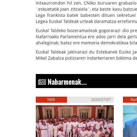
Intxaurrondon hil zen. CNIko buruaren grabazio
`eskuetatik joan zitzaiela´, eta beste kasu batzu
Lege frankista batek babesten dituen sekretue
Legea Euskal Taldeak urteak daramatza erreforma
Euskal Taldeko bozeramaileak gogorarazi dio pre
Nafarroako Parlamentua ere ados jarri dela gerta
ahaleginak; batez ere memoria demokratikoa bila
Euskal Taldeak jakinarazi du Estebanek Eusko Ja
Mikel Zabalza poliziaren indarkeriaren biktima de
Nabarmenak...
NBB
2026/07/07
Naf