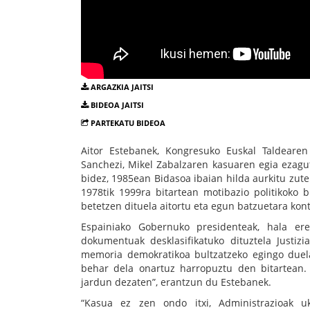
ARGAZKIA JAITSI
BIDEOA JAITSI
PARTEKATU BIDEOA
Aitor Estebanek, Kongresuko Euskal Taldearen
Sanchezi, Mikel Zabalzaren kasuaren egia ezagut
bidez, 1985ean Bidasoa ibaian hilda aurkitu zute
1978tik 1999ra bitartean motibazio politikoko 
betetzen dituela aitortu eta egun batzuetara kon
Espainiako Gobernuko presidenteak, hala ere
dokumentuak desklasifikatuko dituztela Justizi
memoria demokratikoa bultzatzeko egingo duela
behar dela onartuz harropuztu den bitartean.
jardun dezaten”, erantzun du Estebanek.
“Kasua ez zen ondo itxi, Administrazioak u