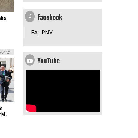
Facebook
aka
EAJ-PNV
/04/21
YouTube
ko
detu