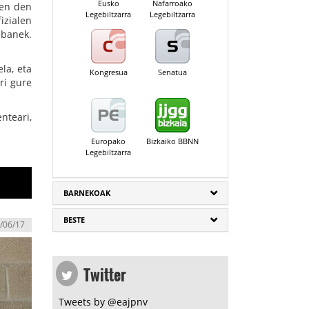
Eusko
Nafarroako
ten den
Legebiltzarra
Legebiltzarra
izialen
ebanek.
.
la, eta
Kongresua
Senatua
ri gure
nteari,
Europako
Bizkaiko BBNN
Legebiltzarra
BARNEKOAK
BESTE
/06/17
Twitter
Tweets by @eajpnv