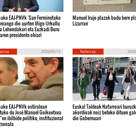
oako EAJ-PNVk 'San Ferminetako
Manuel Irujo plazak badu bere pl
emango dio aurten Iñigo Urkullu
Lizarran
a Lehendakari eta Euzkadi Buru
aren presidente ohiari
arroa
2026/05/13
Nafarroa
2026
oako EAJ-PNVk ostiralean
Euskal Taldeak Nafarroari buruz
tuko du José Manuel Goikoetxea
akordioak noiz beteko dituen gal
”en ibilbide politiko, instituzional
dio Gobernuari
tsonala