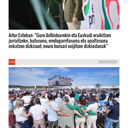
Aitor Esteban: “Gure ibilbidearekin eta Euskadi eraikitzen
jarraitzeko, batasuna, eredugarritasuna eta apaltasuna
eskatzen dizkizuet, neure buruari exijitzen dizkiodanak”
EBB
2025/09/28