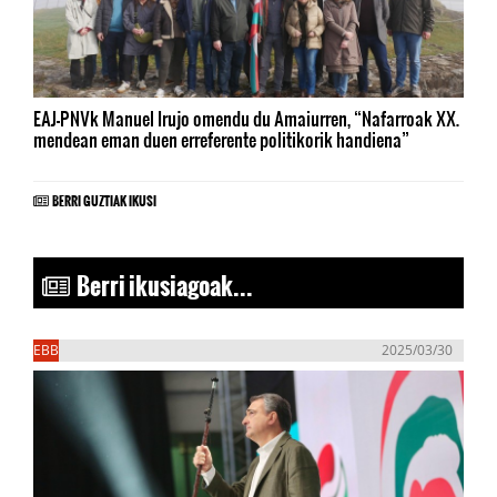
EAJ-PNVk Manuel Irujo omendu du Amaiurren, “Nafarroak XX.
mendean eman duen erreferente politikorik handiena”
BERRI GUZTIAK IKUSI
Berri ikusiagoak...
EBB
2025/03/30