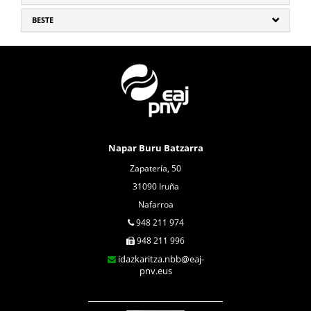
BESTE
Napar Buru Batzarra
Zapatería, 50
31090 Iruña
Nafarroa
948 211 974
948 211 996
idazkaritza.nbb@eaj-
pnv.eus