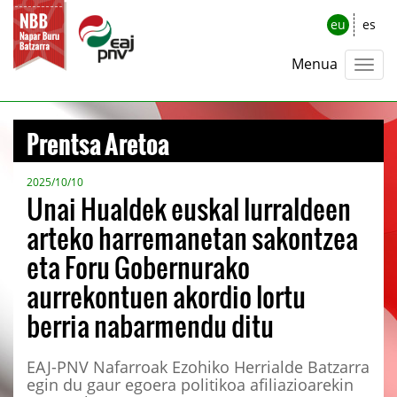
eu
es
Menua
Prentsa Aretoa
2025/10/10
Unai Hualdek euskal lurraldeen
arteko harremanetan sakontzea
eta Foru Gobernurako
aurrekontuen akordio lortu
berria nabarmendu ditu
EAJ-PNV Nafarroak Ezohiko Herrialde Batzarra
egin du gaur egoera politikoa afiliazioarekin