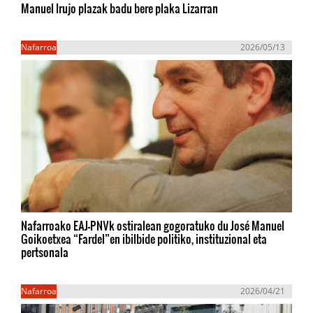
Manuel Irujo plazak badu bere plaka Lizarran
Nafarroa
2026/05/13
Nafarroako EAJ-PNVk ostiralean gogoratuko du José Manuel
Goikoetxea “Fardel”en ibilbide politiko, instituzional eta
pertsonala
Nafarroa
2026/04/21