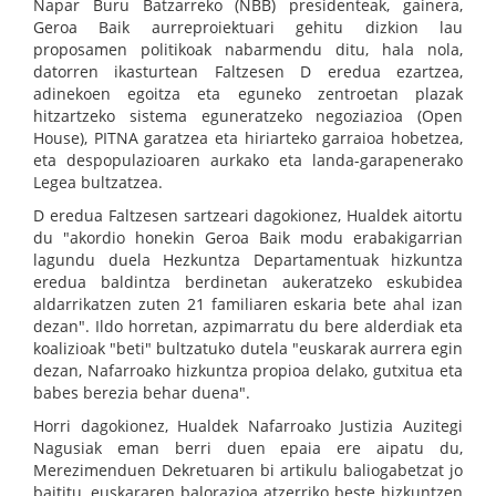
Napar Buru Batzarreko (NBB) presidenteak, gainera,
Geroa Baik aurreproiektuari gehitu dizkion lau
proposamen politikoak nabarmendu ditu, hala nola,
datorren ikasturtean Faltzesen D eredua ezartzea,
adinekoen egoitza eta eguneko zentroetan plazak
hitzartzeko sistema eguneratzeko negoziazioa (Open
House), PITNA garatzea eta hiriarteko garraioa hobetzea,
eta despopulazioaren aurkako eta landa-garapenerako
Legea bultzatzea.
D eredua Faltzesen sartzeari dagokionez, Hualdek aitortu
du "akordio honekin Geroa Baik modu erabakigarrian
lagundu duela Hezkuntza Departamentuak hizkuntza
eredua baldintza berdinetan aukeratzeko eskubidea
aldarrikatzen zuten 21 familiaren eskaria bete ahal izan
dezan". Ildo horretan, azpimarratu du bere alderdiak eta
koalizioak "beti" bultzatuko dutela "euskarak aurrera egin
dezan, Nafarroako hizkuntza propioa delako, gutxitua eta
babes berezia behar duena".
Horri dagokionez, Hualdek Nafarroako Justizia Auzitegi
Nagusiak eman berri duen epaia ere aipatu du,
Merezimenduen Dekretuaren bi artikulu baliogabetzat jo
baititu, euskararen balorazioa atzerriko beste hizkuntzen