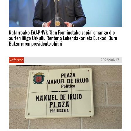
Nafarroako EAJ-PNVk 'San Ferminetako zapia' emango dio
aurten Iñigo Urkullu Renteria Lehendakari eta Euzkadi Buru
Batzarraren presidente ohiari
Nafarroa
2026/06/17