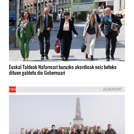
Euskal Taldeak Nafarroari buruzko akordioak noiz beteko
dituen galdetu dio Gobernuari
EBB
2026/03/01