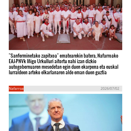
"Sanferminetako zapitxoa" ematearekin batera, Nafarroako
EAJ-PNVk Iñigo Urkulluri aitortu nahi izan dizkio
autogobernuaren mesedetan egin duen ekarpena eta euskal
lurraldeen arteko elkarlanaren alde eman duen guztia
Nafarroa
2026/07/02