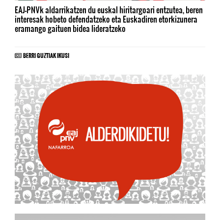
EAJ-PNVk aldarrikatzen du euskal hiritargoari entzutea, beren
interesak hobeto defendatzeko eta Euskadiren etorkizunera
eramango gaituen bidea lideratzeko
BERRI GUZTIAK IKUSI