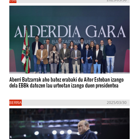
Aberri Batzarrak aho batez erabaki du Aitor Esteban izango
dela EBBk datozen lau urteotan izango duen presidentea
BERRIA
2025/03/30