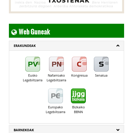
Web Guneak
ERAKUNDEAK
Eusko
Nafarroako
Kongresua
Senatua
Legebiltzarra
Legebiltzarra
Europako
Bizkaiko
Legebiltzarra
BBNN
BARNEKOAK