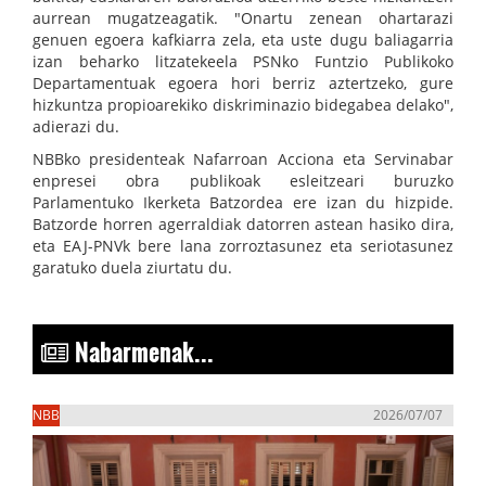
aurrean mugatzeagatik. "Onartu zenean ohartarazi
genuen egoera kafkiarra zela, eta uste dugu baliagarria
izan beharko litzatekeela PSNko Funtzio Publikoko
Departamentuak egoera hori berriz aztertzeko, gure
hizkuntza propioarekiko diskriminazio bidegabea delako",
adierazi du.
NBBko presidenteak Nafarroan Acciona eta Servinabar
enpresei obra publikoak esleitzeari buruzko
Parlamentuko Ikerketa Batzordea ere izan du hizpide.
Batzorde horren agerraldiak datorren astean hasiko dira,
eta EAJ-PNVk bere lana zorroztasunez eta seriotasunez
garatuko duela ziurtatu du.
Nabarmenak...
NBB
2026/07/07