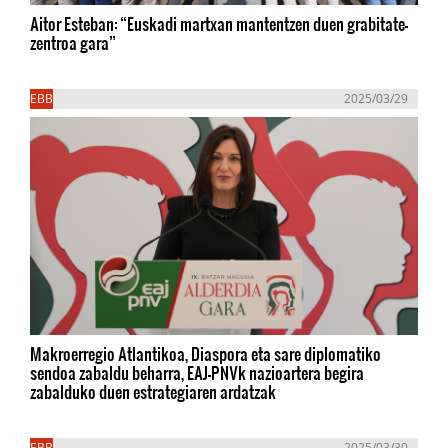
Aitor Esteban: “Euskadi martxan mantentzen duen grabitate-
zentroa gara”
EBB
2025/03/29
Makroerregio Atlantikoa, Diaspora eta sare diplomatiko
sendoa zabaldu beharra, EAJ-PNVk nazioartera begira
zabalduko duen estrategiaren ardatzak
EBB
2025/03/30