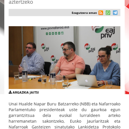
aztertzeko
Ezagutzera eman
ARGAZKIA JAITSI
Unai Hualde Napar Buru Batzarreko (NBB) eta Nafarroako
Parlamentuko presidenteak uste du gaurkoa egun
garrantzitsua dela euskal lurraldeen arteko
harremanetan sakontzeko, Eusko Jaurlaritzak eta
Nafarroak Gasteizen sinatutako Lankidetza Protokolo