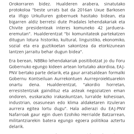
Orokorraren bidez. Hualderen arabera, sinatutako
protokoloa "beste urrats bat da 2016an Uxue Barkosen
eta Iñigo Urkulluren gobernuek hasitako bidean, eta
bigarren aldiz berretsi dute Pradales lehendakariak eta
Chivite presidenteak interes komuneko 42 jarduera-
eremutan". Hualderentzat "bi komunitateok partekatzen
ditugun lotura historiko, kultural, linguistiko, ekonomiko,
sozial eta era guztikoetan sakontzea da etorkizunean
lantzen jarraitu behar dugun bidea".
Era berean, NBBko lehendakariak positibotzat jo du Foru
Gobernuko egungo kideen artean lortutako akordioa, EAJ-
PNV bertako parte delarik, eta gaur arratsaldean formalki
Gobernu Kontseiluan Aurrekontuen Aurreproiektuarekin
onartu dena. Hualderentzat, "akordio horretan,
erresistentziak gaindituz eta asteak negoziatzen eman
ondoren, euskarazko irakaskuntzan, lurralde kohesioan,
industrian, osasunean edo klima aldaketaren itzuleran
aurrera egitea lortu dugu". Hala adierazi du EAJ-PNV
Nafarroak gaur egin duen Ezohiko Herrialde Batzarrean,
militantziarekin batera egungo egoera politikoa aztertu
delarik.