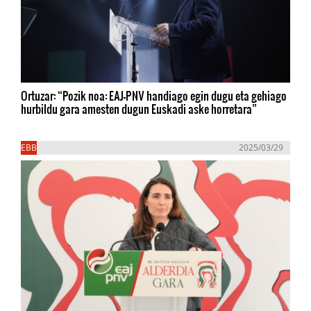
Ortuzar: “Pozik noa: EAJ-PNV handiago egin dugu eta gehiago
hurbildu gara amesten dugun Euskadi aske horretara”
EBB
2025/03/29