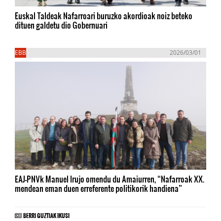
Euskal Taldeak Nafarroari buruzko akordioak noiz beteko
dituen galdetu dio Gobernuari
EBB
2026/03/01
EAJ-PNVk Manuel Irujo omendu du Amaiurren, “Nafarroak XX.
mendean eman duen erreferente politikorik handiena”
BERRI GUZTIAK IKUSI