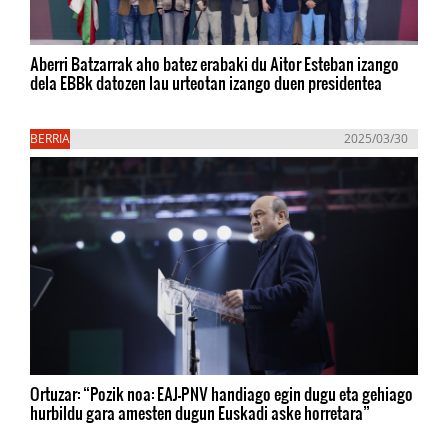
Aberri Batzarrak aho batez erabaki du Aitor Esteban izango
dela EBBk datozen lau urteotan izango duen presidentea
BERRIA
2025/03/30
Ortuzar: “Pozik noa: EAJ-PNV handiago egin dugu eta gehiago
hurbildu gara amesten dugun Euskadi aske horretara”