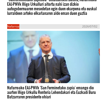
EAJ-PNVk Iñigo Urkulluri aitortu nahi izan dizkio
autogobernuaren mesedetan egin duen ekarpena eta euskal
lurraldeen arteko elkarlanaren alde eman duen guztia
Nafarroa
2026/07/02
Nafarroako EAJ-PNVk 'San Ferminetako zapia' emango dio
aurten Iñigo Urkullu Renteria Lehendakari eta Euzkadi Buru
Batzarraren presidente ohiari