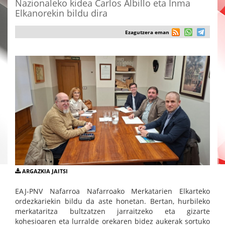
Nazionaleko kidea Carlos Albillo eta Inma
Elkanorekin bildu dira
Ezagutzera eman
ARGAZKIA JAITSI
EAJ-PNV Nafarroa Nafarroako Merkatarien Elkarteko
ordezkariekin bildu da aste honetan. Bertan, hurbileko
merkataritza bultzatzen jarraitzeko eta gizarte
kohesioaren eta lurralde orekaren bidez aukerak sortuko