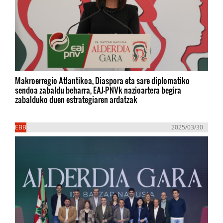
Makroerregio Atlantikoa, Diaspora eta sare diplomatiko
sendoa zabaldu beharra, EAJ-PNVk nazioartera begira
zabalduko duen estrategiaren ardatzak
EBB
2025/03/30