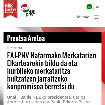
eu
es
Menua
Prentsa Aretoa
2025/11/14
EAJ-PNV Nafarroako Merkatarien
Elkartearekin bildu da eta
hurbileko merkataritza
bultzatzen jarraitzeko
konpromisoa berretsi du
Unai Hualde NBBko presidentea, Carlos
Andres burukidea eta Pablo Ezkurra Batzar