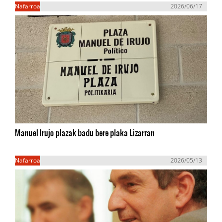
Nafarroa
2026/06/17
Manuel Irujo plazak badu bere plaka Lizarran
Nafarroa
2026/05/13