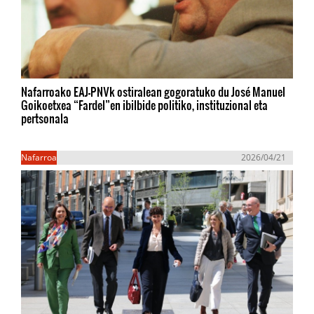
Nafarroako EAJ-PNVk ostiralean gogoratuko du José Manuel
Goikoetxea “Fardel”en ibilbide politiko, instituzional eta
pertsonala
Nafarroa
2026/04/21