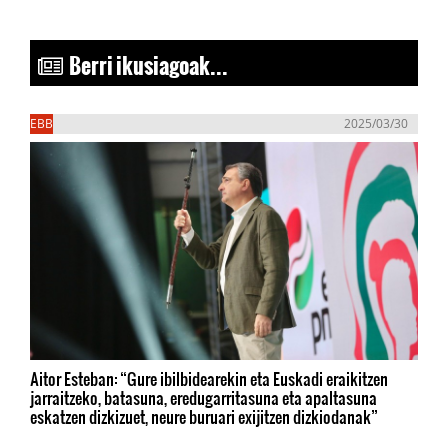
Berri ikusiagoak...
EBB
2025/03/30
Aitor Esteban: “Gure ibilbidearekin eta Euskadi eraikitzen
jarraitzeko, batasuna, eredugarritasuna eta apaltasuna
eskatzen dizkizuet, neure buruari exijitzen dizkiodanak”