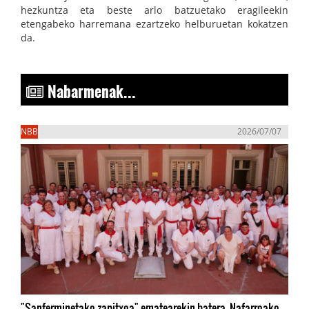
hezkuntza eta beste arlo batzuetako eragileekin
etengabeko harremana ezartzeko helburuetan kokatzen
da.
Nabarmenak...
NBB
2026/07/07
"Sanferminetako zapitxoa" ematearekin batera, Nafarroako