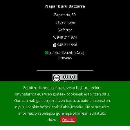
Napar Buru Batzarra
Zapatería, 50
31090 Iruña
Nafarroa
948 211 974
948 211 996
idazkaritza.nbb@eaj-
pnv.eus
Zerbitzurik onena eskaintzeko helburuarekin,
Konfidentzialtasun
klausula
pnvnafarroa.eus Web guneak cookie-ak erabiltzen ditu.
Gunean nabigatzen jarraitzen baduzu, baimena ematen
diguzu cookie horiek erabili ahal izateko. Honi buruzko
informazio zabalagoa
gure lege oharrean
aurkituko
duzu.
Onartu