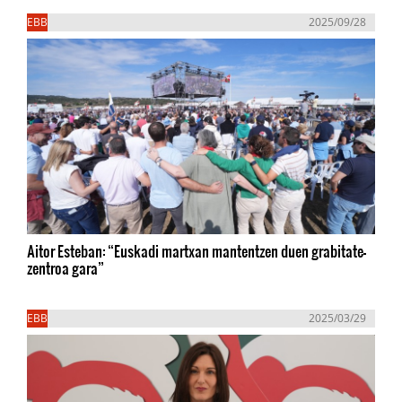
EBB
2025/09/28
Aitor Esteban: “Euskadi martxan mantentzen duen grabitate-
zentroa gara”
EBB
2025/03/29