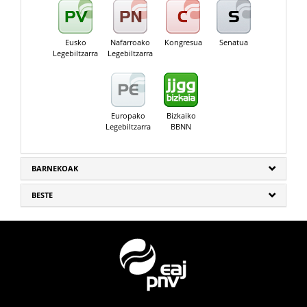
Eusko
Nafarroako
Kongresua
Senatua
Legebiltzarra
Legebiltzarra
Europako
Bizkaiko
Legebiltzarra
BBNN
BARNEKOAK
BESTE