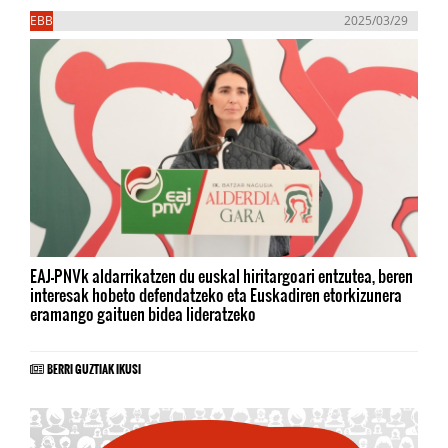
EBB
2025/03/29
EAJ-PNVk aldarrikatzen du euskal hiritargoari entzutea, beren
interesak hobeto defendatzeko eta Euskadiren etorkizunera
eramango gaituen bidea lideratzeko
BERRI GUZTIAK IKUSI