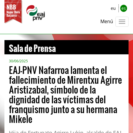
eu
es
Menú
Sala de Prensa
30/06/2025
EAJ-PNV Nafarroa lamenta el
fallecimiento de Mirentxu Agirre
Aristizabal, símbolo de la
dignidad de las víctimas del
franquismo junto a su hermana
Mikele
Hija de Fortunato Agirre Lukin, alcalde de EAJ-