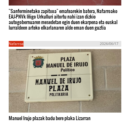
"Sanferminetako zapitxoa" ematearekin batera, Nafarroako
EAJ-PNVk Iñigo Urkulluri aitortu nahi izan dizkio
autogobernuaren mesedetan egin duen ekarpena eta euskal
lurraldeen arteko elkarlanaren alde eman duen guztia
Nafarroa
2026/06/17
Manuel Irujo plazak badu bere plaka Lizarran