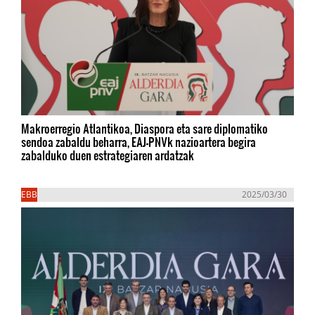
Makroerregio Atlantikoa, Diaspora eta sare diplomatiko
sendoa zabaldu beharra, EAJ-PNVk nazioartera begira
zabalduko duen estrategiaren ardatzak
EBB
2025/03/30