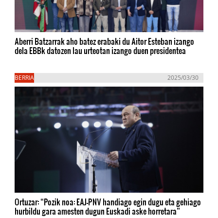
Aberri Batzarrak aho batez erabaki du Aitor Esteban izango
dela EBBk datozen lau urteotan izango duen presidentea
BERRIA
2025/03/30
Ortuzar: “Pozik noa: EAJ-PNV handiago egin dugu eta gehiago
hurbildu gara amesten dugun Euskadi aske horretara”