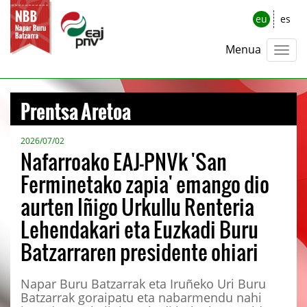
eu
es
Menua
Prentsa Aretoa
2026/07/02
Nafarroako EAJ-PNVk 'San
Ferminetako zapia' emango dio
aurten Iñigo Urkullu Renteria
Lehendakari eta Euzkadi Buru
Batzarraren presidente ohiari
Napar Buru Batzarrak eta Iruñeko Uri Buru
Batzarrak goraipatu eta nabarmendu nahi