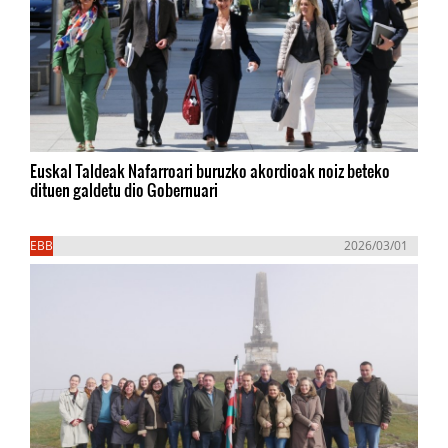
Euskal Taldeak Nafarroari buruzko akordioak noiz beteko
dituen galdetu dio Gobernuari
EBB
2026/03/01