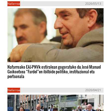
Nafarroa
2026/05/13
Nafarroako EAJ-PNVk ostiralean gogoratuko du José Manuel
Goikoetxea “Fardel”en ibilbide politiko, instituzional eta
pertsonala
Nafarroa
2026/04/21