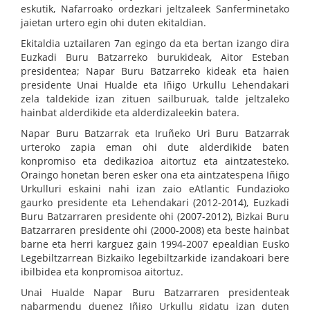
eskutik, Nafarroako ordezkari jeltzaleek Sanferminetako
jaietan urtero egin ohi duten ekitaldian.
Ekitaldia uztailaren 7an egingo da eta bertan izango dira
Euzkadi Buru Batzarreko burukideak, Aitor Esteban
presidentea; Napar Buru Batzarreko kideak eta haien
presidente Unai Hualde eta Iñigo Urkullu Lehendakari
zela taldekide izan zituen sailburuak, talde jeltzaleko
hainbat alderdikide eta alderdizaleekin batera.
Napar Buru Batzarrak eta Iruñeko Uri Buru Batzarrak
urteroko zapia eman ohi dute alderdikide baten
konpromiso eta dedikazioa aitortuz eta aintzatesteko.
Oraingo honetan beren esker ona eta aintzatespena Iñigo
Urkulluri eskaini nahi izan zaio eAtlantic Fundazioko
gaurko presidente eta Lehendakari (2012-2014), Euzkadi
Buru Batzarraren presidente ohi (2007-2012), Bizkai Buru
Batzarraren presidente ohi (2000-2008) eta beste hainbat
barne eta herri karguez gain 1994-2007 epealdian Eusko
Legebiltzarrean Bizkaiko legebiltzarkide izandakoari bere
ibilbidea eta konpromisoa aitortuz.
Unai Hualde Napar Buru Batzarraren presidenteak
nabarmendu duenez Iñigo Urkullu gidatu izan duten