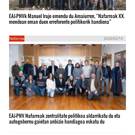
EAJ-PNVk Manuel Irujo omendu du Amaiurren, “Nafarroak XX.
mendean eman duen erreferente politikorik handiena”
Nafarroa
2026/02/14
EAJ-PNV Nafarroak zentralitate politikoa aldarrikatu du eta
autogobernu gaietan anbizio handiagoa eskatu du