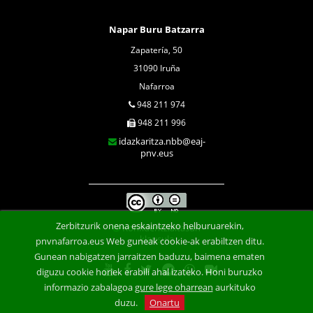
Napar Buru Batzarra
Zapatería, 50
31090 Iruña
Nafarroa
948 211 974
948 211 996
idazkaritza.nbb@eaj-
pnv.eus
Zerbitzurik onena eskaintzeko helburuarekin,
Konfidentzialtasun
klausula
pnvnafarroa.eus Web guneak cookie-ak erabiltzen ditu.
Gunean nabigatzen jarraitzen baduzu, baimena ematen
diguzu cookie horiek erabili ahal izateko. Honi buruzko
informazio zabalagoa
gure lege oharrean
aurkituko
duzu.
Onartu