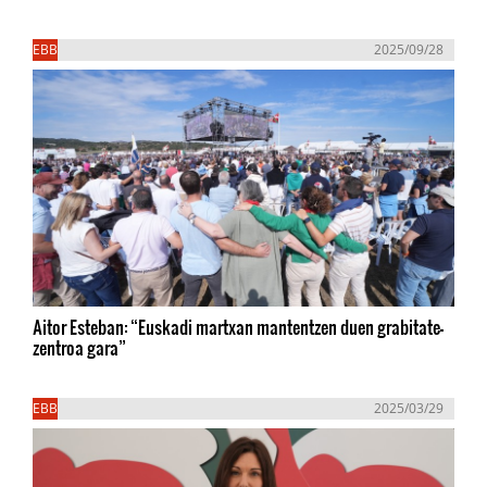
EBB
2025/09/28
Aitor Esteban: “Euskadi martxan mantentzen duen grabitate-
zentroa gara”
EBB
2025/03/29