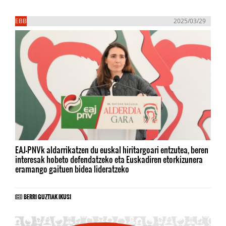
EBB
2025/03/29
EAJ-PNVk aldarrikatzen du euskal hiritargoari entzutea, beren
interesak hobeto defendatzeko eta Euskadiren etorkizunera
eramango gaituen bidea lideratzeko
BERRI GUZTIAK IKUSI