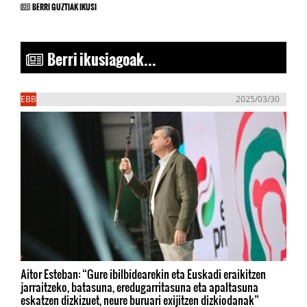
BERRI GUZTIAK IKUSI
Berri ikusiagoak...
EBB
2025/03/30
Aitor Esteban: “Gure ibilbidearekin eta Euskadi eraikitzen
jarraitzeko, batasuna, eredugarritasuna eta apaltasuna
eskatzen dizkizuet, neure buruari exijitzen dizkiodanak”