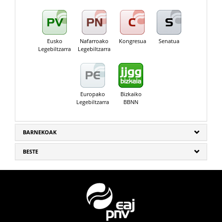
Eusko
Nafarroako
Kongresua
Senatua
Legebiltzarra
Legebiltzarra
Europako
Bizkaiko
Legebiltzarra
BBNN
BARNEKOAK
BESTE