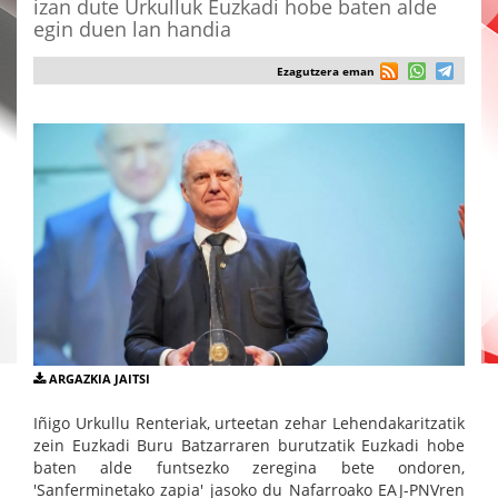
izan dute Urkulluk Euzkadi hobe baten alde
egin duen lan handia
Ezagutzera eman
ARGAZKIA JAITSI
Iñigo Urkullu Renteriak, urteetan zehar Lehendakaritzatik
zein Euzkadi Buru Batzarraren burutzatik Euzkadi hobe
baten alde funtsezko zeregina bete ondoren,
'Sanferminetako zapia' jasoko du Nafarroako EAJ-PNVren