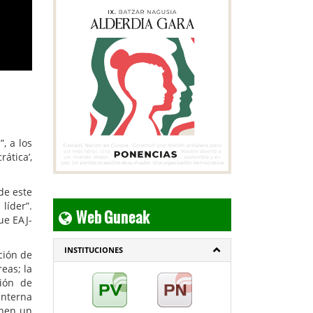
, a los
ática’,
de este
Web Guneak
líder”.
ue EAJ-
INSTITUCIONES
ción de
eas; la
ción de
interna
onen un