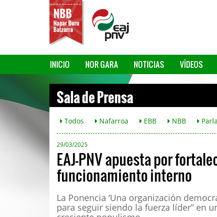
INICIO
NOR GARA
NOTICIAS
VÍDEOS
Sala de Prensa
Todos
Nafarroa
EBB
NBB
Parl
29/03/2025
EAJ-PNV apuesta por fortalec
funcionamiento interno
La Ponencia ‘Una organización democrát
para seguir siendo la fuerza líder” en