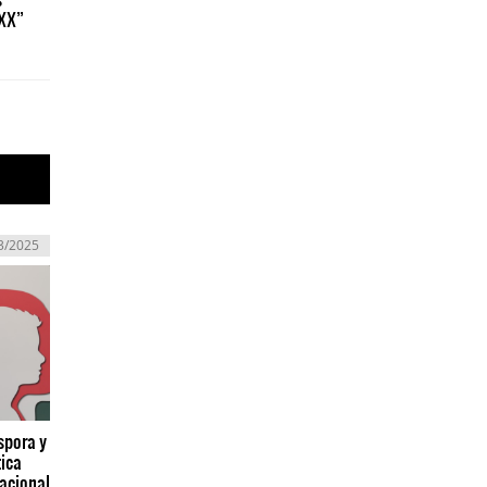
 XX”
3/2025
spora y
tica
nacional