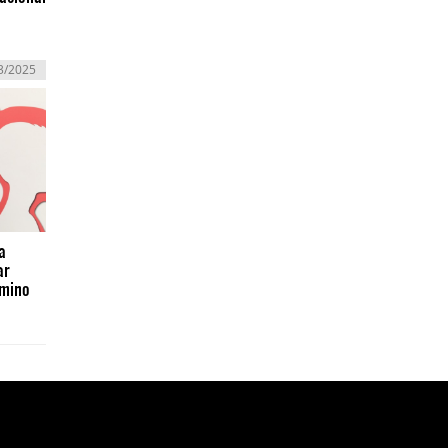
3/2025
a
ar
amino