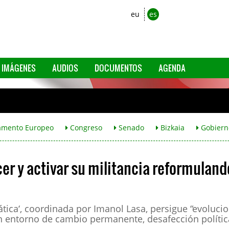
eu
es
IMÁGENES
AUDIOS
DOCUMENTOS
AGENDA
amento Europeo
Congreso
Senado
Bizkaia
Gobiern
er y activar su militancia reformuland
ica‘, coordinada por Imanol Lasa, persigue “evoluci
 un entorno de cambio permanente, desafección polític