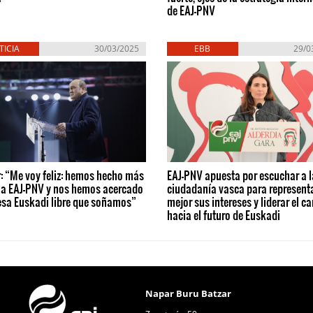
de EAJ-PNV
TICIA
30/03/2025
EBB
29/0
: “Me voy feliz: hemos hecho más
EAJ-PNV apuesta por escuchar a l
 a EAJ-PNV y nos hemos acercado
ciudadanía vasca para represent
esa Euskadi libre que soñamos”
mejor sus intereses y liderar el c
hacia el futuro de Euskadi
Napar Buru Batzar