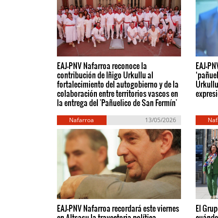
EAJ-PNV Nafarroa reconoce la
EAJ-PNV
contribución de Iñigo Urkullu al
‘pañuel
fortalecimiento del autogobierno y de la
Urkullu
colaboración entre territorios vascos en
expresi
la entrega del 'Pañuelico de San Fermín'
Nafarroa
13/05/2026
Naf
EAJ-PNV Nafarroa recordará este viernes
El Grup
en Altsasu la trayectoria política,
cuándo