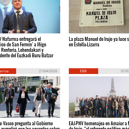
 Nafarroa entregará el
La plaza Manuel de Irujo ya luce 
ico de San Fermín’ a Iñigo
en Estella-Lizarra
 Renteria, Lehendakari y
dente del Euzkadi Buru Batzar
arroa
21/04/2026
EBB
01/0
o Vasco pregunta al Gobierno
EAJ-PNV homenajea en Amaiur a
 cumplirá con los acuerdos sobre
de Irujo, “el referente político má