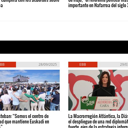
oa
importante en Nafarroa del siglo
EBB
28/09/2025
EBB
29/0
steban: “Somos el centro de
La Macrorregión Atlántica, la Diá
ad que mantiene Euskadi en
el despliegue de una red diplomá
a”
fuerte, ejes de la estrategia inter