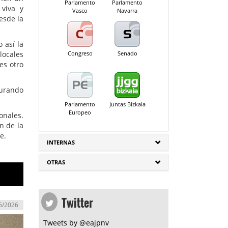
Parlamento
Parlamento
 viva y
Vasco
Navarra
esde la
 así la
Congreso
Senado
locales
es otro
gurando
Parlamento
Juntas Bizkaia
Europeo
onales.
n de la
e.
INTERNAS
OTRAS
Twitter
6/2026
Tweets by @eajpnv