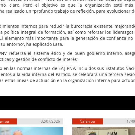
rno, claro. Pero el objetivo es que la organización esté más
ha realizado un “profundo trabajo de reflexión, para evolucionar d
imientos internos para reducir la burocracia existente, mejorando
 política integral de formación, así como reforzar los liderazgos 
 “El elemento más importante para la generación de confianza no 
 su entorno”, ha explicado Lasa.
PNV refuerza el sistema ético y de buen gobierno interno, ase
icas y gestión de conflicto de interés”.
o en las normas internas de EAJ-PNV, incluidos sus Estatutos Naci
mentos a la vida interna del Partido, se celebrará una tercera sesió
 estas líneas de actuación en la organización interna para octubr
arroa
02/07/2026
Nafarroa
17/0