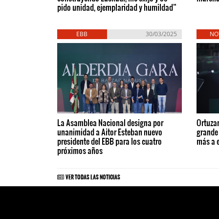
pido unidad, ejemplaridad y humildad”
EBB
30/03/2025
NO
La Asamblea Nacional designa por
Ortuzar
unanimidad a Aitor Esteban nuevo
grande
presidente del EBB para los cuatro
más a 
próximos años
VER TODAS LAS NOTICIAS