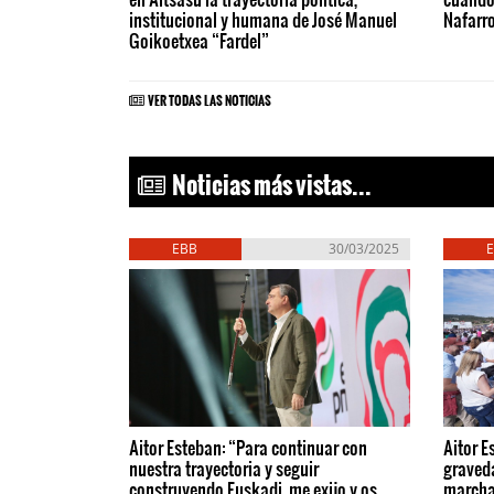
institucional y humana de José Manuel
Nafarr
Goikoetxea “Fardel”
VER TODAS LAS NOTICIAS
Noticias más vistas...
EBB
30/03/2025
Aitor Esteban: “Para continuar con
Aitor E
nuestra trayectoria y seguir
graved
construyendo Euskadi, me exijo y os
march