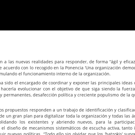
a las nuevas realidades para responder, de forma “ágil y eficaz”
y de acuerdo con lo recogido en la Ponencia ‘Una organización democr
ormulando el funcionamiento interno de la organización.
a sido el encargado de coordinar y exponer las principales ideas 
hacerla evolucionar con el objetivo de que siga siendo la fuerza 
y permanentes, desafección política y creciente populismo de la q
s propuestos responden a un trabajo de identificación y clasifica
e un gran plan para digitalizar toda la organización y todas las ár
idando los existentes y abriendo nuevos, para la participa
 el diseño de mecanismos sistemáticos de escucha activa, tanto 
r nuevas políticas. “Todo ello sin olvidar que los ‘batzokis’ sup