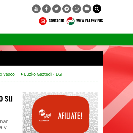
CONTACTO
WWW.EAJ-PNV.EUS
o Vasco
Euzko Gaztedi - EGI
o su
onar
a y