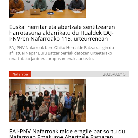
Euskal herritar eta abertzale sentitzearen
harrotasuna aldarrikatu du Hualdek EAJ-
PNVren Nafarroako 115. urteurrenean
EAJ-PNV Nafarroak bere Ohiko Herrialde Batzarra egin du
afiliatuei Napar Buru Batzar berriak datozen urteetarako
onartutako jarduera proposamenak aurkeztuz
2025/02/15
Nafarroa
EAJ-PNV Nafarroak talde eragile bat sortu du
Nafarroan Emakume Abertzale Batzaren