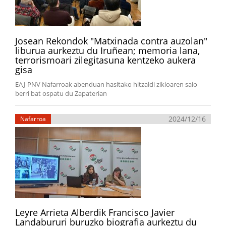
Josean Rekondok "Matxinada contra auzolan"
liburua aurkeztu du Iruñean; memoria lana,
terrorismoari zilegitasuna kentzeko aukera
gisa
EAJ-PNV Nafarroak abenduan hasitako hitzaldi zikloaren saio
berri bat ospatu du Zapaterian
2024/12/16
Nafarroa
Leyre Arrieta Alberdik Francisco Javier
Landabururi buruzko biografia aurkeztu du