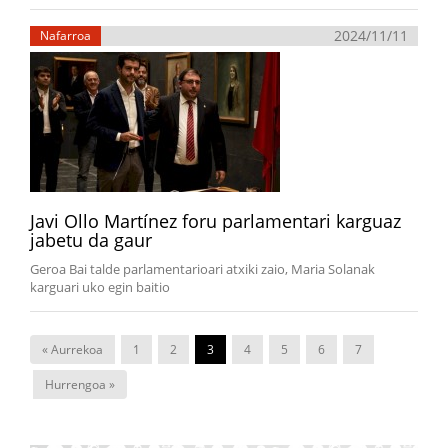
2024/11/11
Nafarroa
Javi Ollo Martínez foru parlamentari karguaz
jabetu da gaur
Geroa Bai talde parlamentarioari atxiki zaio, Maria Solanak
karguari uko egin baitio
« Aurrekoa
1
2
3
4
5
6
7
Hurrengoa »