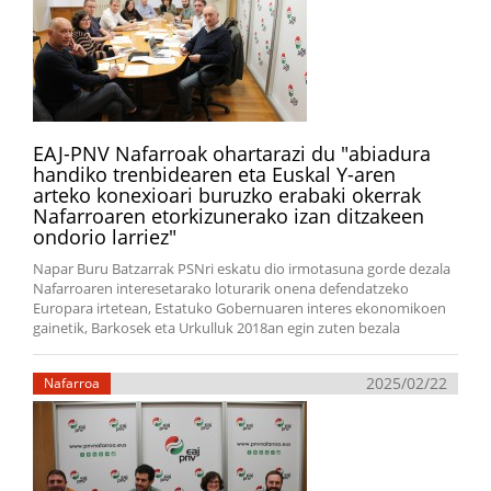
EAJ-PNV Nafarroak ohartarazi du "abiadura
handiko trenbidearen eta Euskal Y-aren
arteko konexioari buruzko erabaki okerrak
Nafarroaren etorkizunerako izan ditzakeen
ondorio larriez"
Napar Buru Batzarrak PSNri eskatu dio irmotasuna gorde dezala
Nafarroaren interesetarako loturarik onena defendatzeko
Europara irtetean, Estatuko Gobernuaren interes ekonomikoen
gainetik, Barkosek eta Urkulluk 2018an egin zuten bezala
2025/02/22
Nafarroa