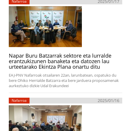
2025/01/17
Nafarroa
Napar Buru Batzarrak sektore eta lurralde
erantzukizunen banaketa eta datozen lau
urteetarako Ekintza Plana onartu ditu
EAJ-PNV Nafarroak otsailaren 22an, larunbatean, ospatuko du
bere Ohiko Herrialde Batzarra eta bere jarduera proposamenak
aurkeztuko dizkie Udal Erakundeei
2025/01/16
Nafarroa