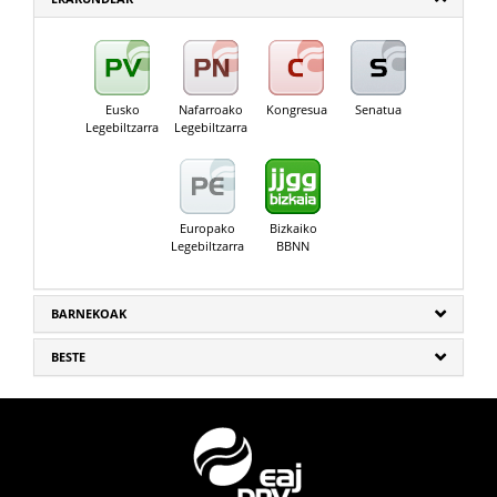
Eusko
Nafarroako
Kongresua
Senatua
Legebiltzarra
Legebiltzarra
Europako
Bizkaiko
Legebiltzarra
BBNN
BARNEKOAK
BESTE