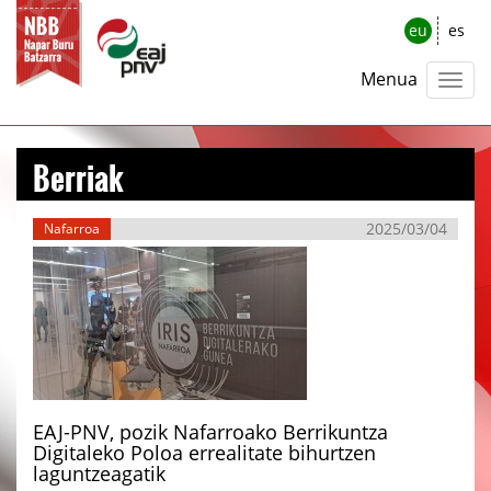
eu
es
Menua
Berriak
2025/03/04
Nafarroa
EAJ-PNV, pozik Nafarroako Berrikuntza
Digitaleko Poloa errealitate bihurtzen
laguntzeagatik