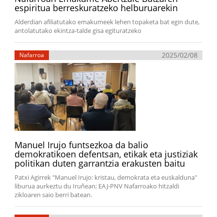
espiritua berreskuratzeko helburuarekin
Alderdian afiliatutako emakumeek lehen topaketa bat egin dute,
antolatutako ekintza-talde gisa egituratzeko
2025/02/08
Nafarroa
Manuel Irujo funtsezkoa da balio
demokratikoen defentsan, etikak eta justiziak
politikan duten garrantzia erakusten baitu
Patxi Agirrek "Manuel Irujo: kristau, demokrata eta euskalduna"
liburua aurkeztu du Iruñean; EAJ-PNV Nafarroako hitzaldi
zikloaren saio berri batean.