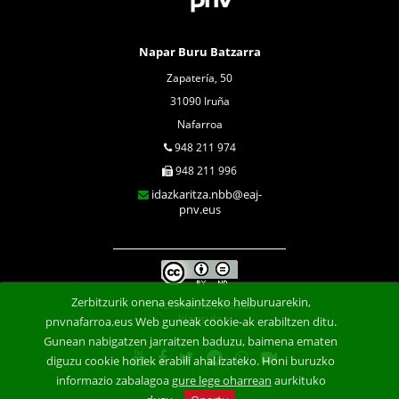
Napar Buru Batzarra
Zapatería, 50
31090 Iruña
Nafarroa
948 211 974
948 211 996
idazkaritza.nbb@eaj-
pnv.eus
Zerbitzurik onena eskaintzeko helburuarekin,
Konfidentzialtasun
klausula
pnvnafarroa.eus Web guneak cookie-ak erabiltzen ditu.
Gunean nabigatzen jarraitzen baduzu, baimena ematen
diguzu cookie horiek erabili ahal izateko. Honi buruzko
informazio zabalagoa
gure lege oharrean
aurkituko