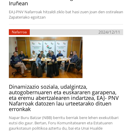
Iruñean
EAJ-PNV Nafarroak hitzaldi ziklo bat hasi zuen joan den ostiralean
Zapateriako egoitzan
2024/12/11
Nafarroa
Dinamizazio soziala, udalgintza,
autogobernuaren eta euskararen garapena,
eta eremu abertzalearen indartzea, EAJ- PNV
Nafarroak datozen lau urteetarako dituen
erronkak
Napar Buru Batzar (NBB) berritu berriak bere lehen exekutibari
eutsi dio gaur. Bertan, Foru Komunitatearen eta Estatuaren
gaurkotasun politikoa aztertu du, bai eta Unai Hualde