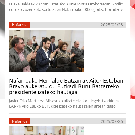
Euskal Taldeak 2022an Estatuko Aurrekontu Orokorretan 5 milioi
euroko zuzenketa sartu zuen Nafarroako IRIS egoitza hornitzeko
2025/02/28
Nafarroa
Nafarroako Herrialde Batzarrak Aitor Esteban
Bravo aukeratu du Euzkadi Buru Batzarreko
presidente izateko hautagai
Javier Ollo Martinez, Altsasuko alkate eta foru legebiltzarkidea,
EAJ-PNVko EBBko Burukide izateko hautagaien artean dago
2025/02/26
Nafarroa