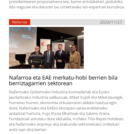
presidentearen proposamena ere, barne-antolaketari, jarduteko
ildo nagusiei eta datozen lau urteetarako lan-esparruei buruzkoa.
2024/11/27
Nafarroa
Nafarroa eta EAE merkatu-hobi berrien bila
berriztagarrien sektorean
Nafarroako Gobernuko Industria kontseilariak eta Eusko
Jaurlaritzako Industria sailburuak, Mikel Irujok eta Mikel Jauregik,
hurrenez hurren, ekonomia zirkularraren aldeko hautua egin
dute, Nafarroako eta EAEko ekoizpen-sarea eraldatzeko
ardaztzat hartuta. Irujo Etxea Elkarteak eta Sabino Arana
Fundazioak antolatu dute ekitaldia, Iruñeko Tres Reyes hotelean,
eta Nafarroako enpresa- eta erakunde-sektoreetako ordezkari
anitz izan dira bertan.